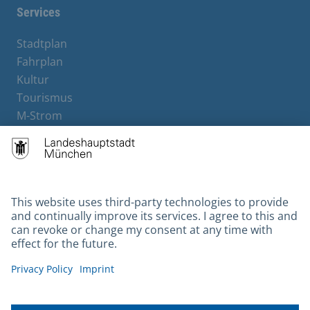
Services
Stadtplan
Fahrplan
Kultur
Tourismus
M-Strom
Bürgerservice
Hotels
Contact
Barrierefreiheit
Leichte Sprache
Gebärdensprache
Datenschutz
Kontakt