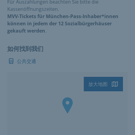
Für Auszahlungen beachten Sie bitte die
Kassenöffnungszeiten.
MVV-Tickets für München-Pass-Inhaber*innen
können in jedem der 12 Sozialbürgerhäuser
gekauft werden
.
如何找到我们
公共交通
放大地图