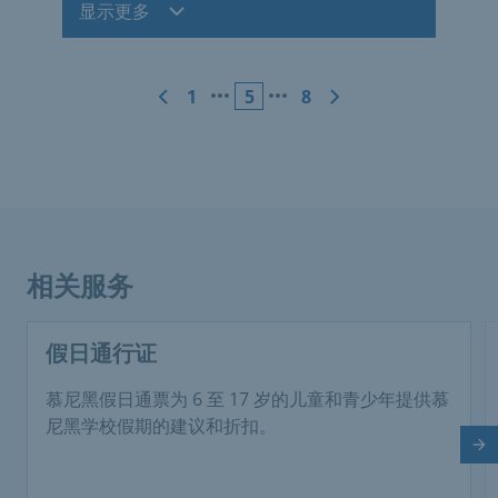
显示更多
1
5
8
相关服务
假日通行证
慕尼黑假日通票为 6 至 17 岁的儿童和青少年提供慕
尼黑学校假期的建议和折扣。
下