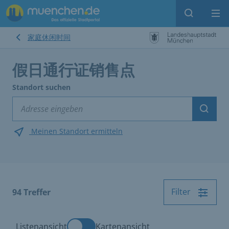
Open sear
Op
家庭休闲时间
假日通行证销售点
Standort suchen
Suche
Meinen Standort ermitteln
Filter
94
Treffer
Listenansicht
Kartenansicht