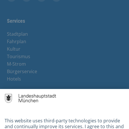
Facebook
Instagram
YouTube
X
Services
Stadtplan
Fahrplan
Kultur
Tourismus
M-Strom
Bürgerservice
Hotels
Contact
Barrierefreiheit
Leichte Sprache
Gebärdensprache