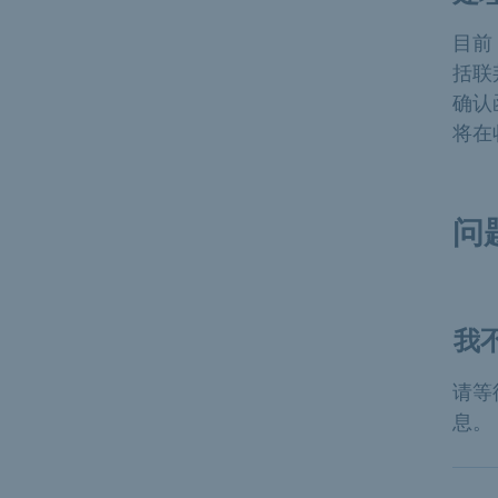
目前
括联
确认
将在
问
我
请等
息。