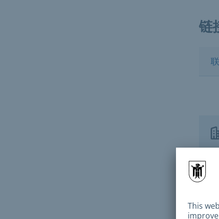
链
联
Führ