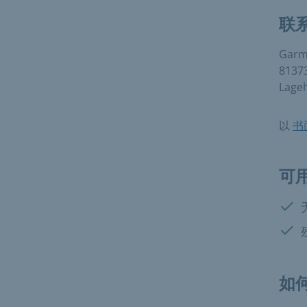
联
Garmi
8137
Lageh
以
书
可
有:
有:
如