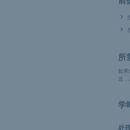
前
所
如果
送，
学
处