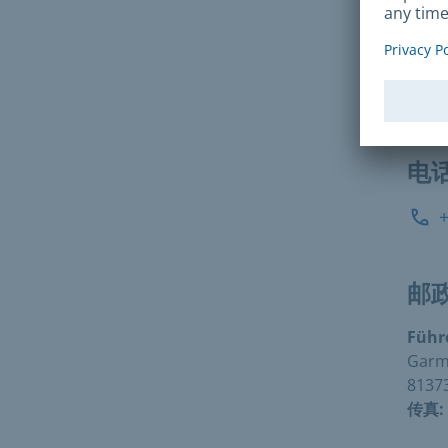
互
电
邮
Führ
Garmi
8137
传真: