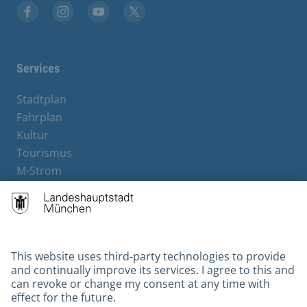
Facebook
Instagram
YouTube
X
Services
Stadtplan
Fahrplan
Kultur
Tourismus
M-Strom
Bürgerservice
Hotels
Contact
Barrierefreiheit
Leichte Sprache