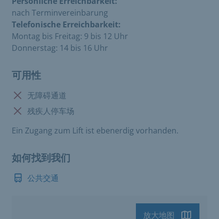
Persönliche Erreichbarkeit:
nach Terminvereinbarung
Telefonische Erreichbarkeit:
Montag bis Freitag: 9 bis 12 Uhr
Donnerstag: 14 bis 16 Uhr
可用性
没有:
无障碍通道
没有:
残疾人停车场
Ein Zugang zum Lift ist ebenerdig vorhanden.
如何找到我们
公共交通
放大地图