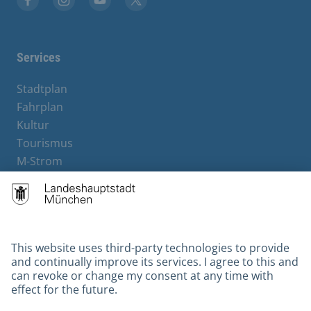
Facebook
Instagram
YouTube
X
Services
Stadtplan
Fahrplan
Kultur
Tourismus
M-Strom
Bürgerservice
Hotels
Contact
Barrierefreiheit
Leichte Sprache