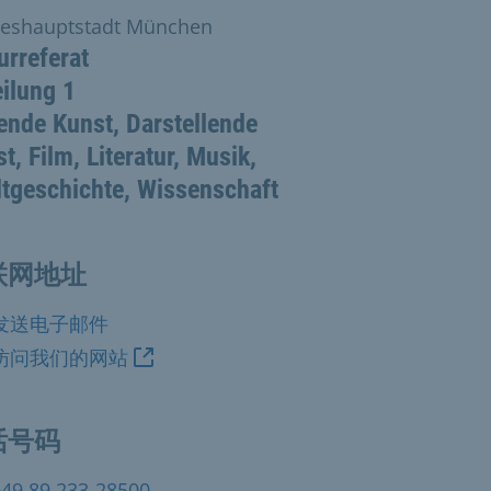
eshauptstadt München
urreferat
ilung 1
ende Kunst, Darstellende
t, Film, Literatur, Musik,
tgeschichte, Wissenschaft
联网地址
发送电子邮件
访问我们的网站
话号码
+49 89 233-28500