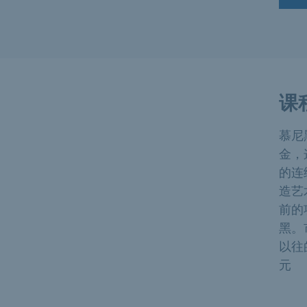
课
慕尼
金，
的连
造艺
前的
黑。
以往
元