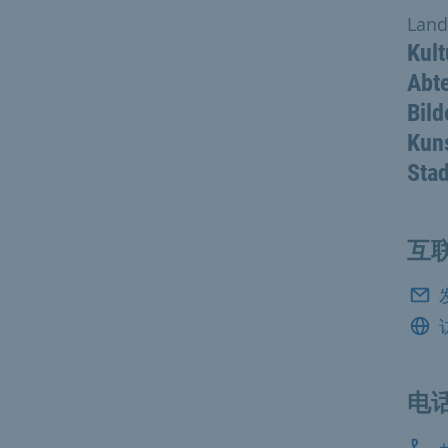
Land
Kult
Abte
Bild
Kuns
Stad
互
电