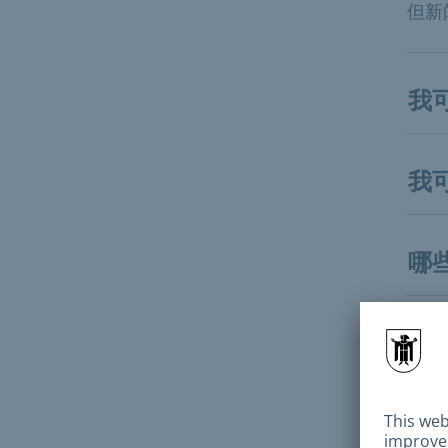
但新
我
我
哪
资