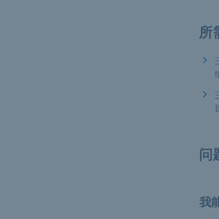
所
问
我