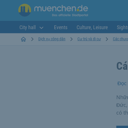
City hall
Events
Culture, Leisure
Sight
Startseite
Dịch vụ công dân
Cư trú và di cư
Các chươn
Cá
Đọc 
Nhữn
Đức,
có t