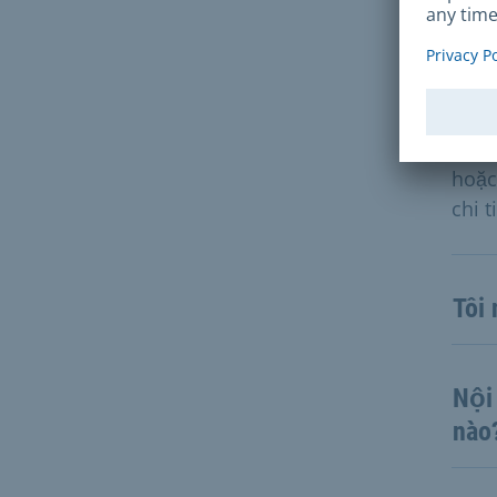
liên
được
Quốc
Ngay
phù 
hoặc
chi t
Tôi
Nội
nào