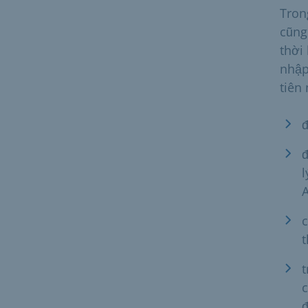
Tron
cũng
thời
nhập
tiên
đ
đ
l
A
c
t
t
c