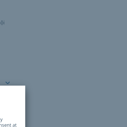
ội
ghĩa
 chọn
nơi
xem