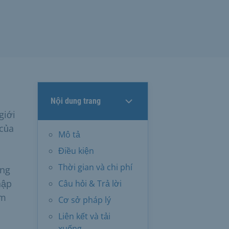
Nội dung trang
giới
 của
Mô tả
Điều kiện
Thời gian và chi phí
ông
hập
Câu hỏi & Trả lời
ám
Cơ sở pháp lý
Liên kết và tải
xuống