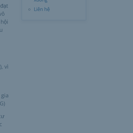
 đạt
Liên hệ
vô
 hội
ầu
, vì
 gia
G)
cư
c