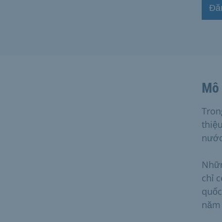
Đă
Mô 
Tron
thiệ
nước
Nhữn
chỉ 
quốc
năm 