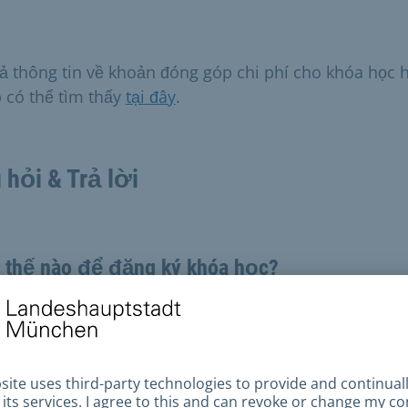
cả thông tin về khoản đóng góp chi phí cho khóa học h
 có thể tìm thấy
tại đây
.
 hỏi & Trả lời
 thế nào để đăng ký khóa học?
bạn đã nhận được giấy chứng nhận quyền lợi hoặc n
ừ Trung tâm Dịch vụ Nhập cư và Quốc tịch, bạn có thể
cung cấp khóa học mà bạn muốn tham gia.
có thể tìm thấy nhà cung cấp khóa học hội nhập gần 
ở trên trang web của Cục Di trú và Tị nạn Liên bang (