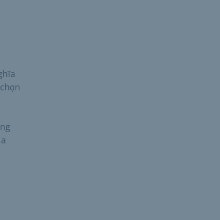
ghĩa
 chọn
ưng
ia