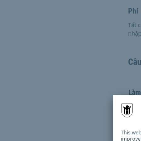
Phí
Tất 
nhập
Câu
Làm
Nếu 
vụ t
nhà 
Bạn 
bạn 