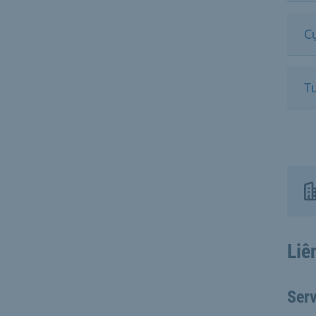
Cụ
T
Liê
Serv