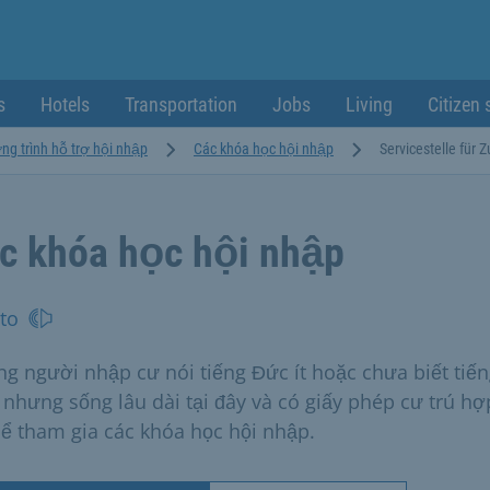
s
Hotels
Transportation
Jobs
Living
Citizen 
g trình hỗ trợ hội nhập
Các khóa học hội nhập
Servicestelle für
c khóa học hội nhập
to
g người nhập cư nói tiếng Đức ít hoặc chưa biết tiế
 nhưng sống lâu dài tại đây và có giấy phép cư trú hợp
hể tham gia các khóa học hội nhập.