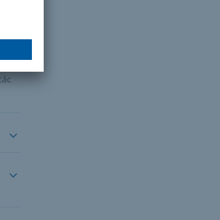
ận
 và
p
lợi
các