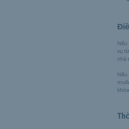
Điề
Nếu 
vụ t
nhà 
Nếu 
muốn
khóa
Thờ