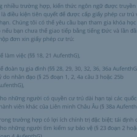
g nhiều trường hợp, kiến thức ngôn ngữ được truyền
 là điều kiện tiên quyết để được cấp giấy phép cư trú 
 hạn. Chúng tôi có thể yêu cầu bạn tham gia khóa học
 nếu bạn chưa thể giao tiếp bằng tiếng Đức và lần đ
 nộp đơn xin giấy phép cư trú:
ể làm việc (§§ 18, 21 AufenthG),
ể đoàn tụ gia đình (§§ 28, 29, 30, 32, 36, 36a AufenthG)
ý do nhân đạo (§ 25 đoạn 1, 2, 4a câu 3 hoặc 25b
ufenthG),
ho những người có quyền cư trú dài hạn tại các quốc
hành viên khác của Liên minh Châu Âu (§ 38a Aufenth
rong trường hợp có lợi ích chính trị đặc biệt; tái định 
ho những người tìm kiếm sự bảo vệ (§ 23 đoạn 2 hoặ
đoạn 4 AufenthG)