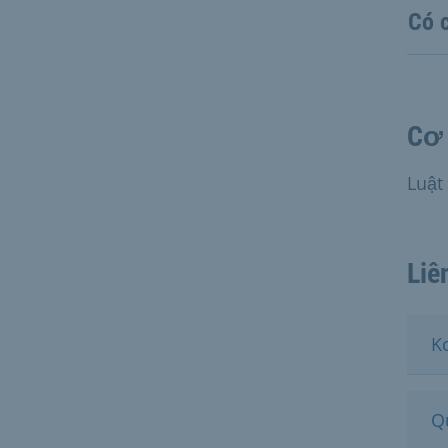
Có 
Cơ 
Luật
Liê
K
Q