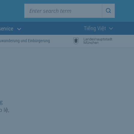
Enter search term
Start searc
Tiếng Việt
service
Ngôn ngữ hiện t
 Zuwanderung und Einbürgerung
ng
 lệ,