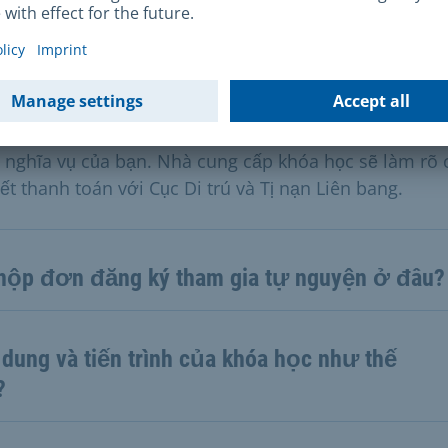
 kết trong phần "Thông tin thêm"). Bạn cũng có thể nh
 bản in danh sách này tại Trung tâm Dịch vụ Nhập cư
 tịch.
 khi bạn tìm được nhà cung cấp có khóa học hội nhậ
hợp, hãy đăng ký tại đó bằng giấy chứng nhận quyền 
 nghĩa vụ của bạn. Nhà cung cấp khóa học sẽ làm rõ 
iết thanh toán với Cục Di trú và Tị nạn Liên bang.
 nộp đơn đăng ký tham gia tự nguyện ở đâu?
 dung và tiến trình của khóa học như thế
?