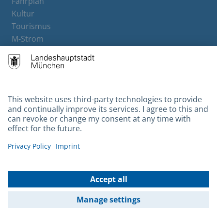
Fahrplan
Kultur
Tourismus
M-Strom
Bürgerservice
Hotels
Contact
Barrierefreiheit
Leichte Sprache
Gebärdensprache
Datenschutz
Kontakt
Impressum