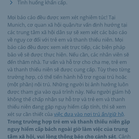
Tình huống khẩn cấp.
Mọi báo cáo đều được xem xét nghiêm túc! Tại
Munich, cơ quan xã hội quận/tư vấn định hướng tại
các trung tâm xã hội dân sự sẽ xem xét các báo cáo
về nguy cơ đối với trẻ em và thanh thiếu niên. Mọi
báo cáo đều được xem xét trực tiếp, các biện pháp
bảo vệ sẽ được thực hiện. Nếu cần, các nhân viên sẽ
đến thăm nhà. Tư vấn và hỗ trợ cho cha mẹ, trẻ em
và thanh thiếu niên sẽ được cung cấp. Tùy theo từng
trường hợp, có thể tiến hành hỗ trợ ngoại trú hoặc
(một phần) nội trú. Những người bị ảnh hưởng luôn
được tham gia vào quá trình này. Nếu người giám hộ
không thể chấp nhận sự hỗ trợ và trẻ em và thanh
thiếu niên đang gặp nguy hiểm cấp tính, thì sẽ xem
xét sự cần thiết của
việc đưa vào nơi trú ẩn/giữ hộ
.
Trong trường hợp trẻ em và thanh thiếu niên gặp
nguy hiểm cấp bách ngoài giờ làm việc của trung
tâm xã hội, vui lòng thông báo cho cảnh sát
. Cảnh