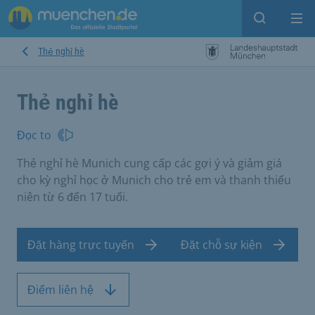
Open sear
Op
Thẻ nghỉ hè
Thẻ nghỉ hè
Đọc to
Thẻ nghỉ hè Munich cung cấp các gợi ý và giảm giá
cho kỳ nghỉ học ở Munich cho trẻ em và thanh thiếu
niên từ 6 đến 17 tuổi.
Đặt hàng trực tuyến
Đặt chỗ sự kiện
Điểm liên hệ