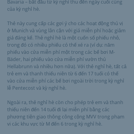
Bavaria – bắt đầu từ kỳ nghỉ thu đến ngày cuối cùng
của kỳ nghỉ hè.
Thẻ này cung cấp các gợi ý cho các hoạt động thú vị
ở Munich và vùng lân cận với giá miễn phí hoặc giảm
giá đáng kể. Thẻ nghỉ hè là một cuốn sổ phiếu nhỏ,
trong đó có nhiều phiếu có thể xé ra (ví dụ: năm
phiếu vào cửa miễn phí một trong các bể bơi M-
Bäder, hai phiếu vào cửa miễn phí vườn thú
Hellabrunn và nhiều hơn nữa). Với thẻ nghỉ hè, tất cả
trẻ em và thanh thiếu niên từ 6 đến 17 tuổi có thể
vào cửa miễn phí các bể bơi ngoài trời trong kỳ nghỉ
lễ Pentecost và kỳ nghỉ hè.
Ngoài ra, thẻ nghỉ hè còn cho phép trẻ em và thanh
thiếu niên đến 14 tuổi đi lại miễn phí bằng các
phương tiện giao thông công cộng MVV trong phạm
vi các khu vực từ M đến 6 trong kỳ nghỉ hè.