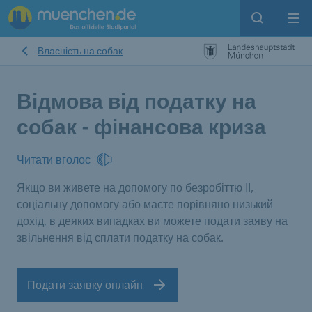
Open sear
Op
Власність на собак
Відмова від податку на
собак - фінансова криза
Читати вголос
Якщо ви живете на допомогу по безробіттю II,
соціальну допомогу або маєте порівняно низький
дохід, в деяких випадках ви можете подати заяву на
звільнення від сплати податку на собак.
Подати заявку онлайн