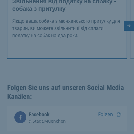
Звільнення від податку на собаку -
собака з притулку
Якщо ваша собака з мюнхенського притулку для
На
тварин, ви можете звільнити її від сплати
податку на собак на два роки.
Folgen Sie uns auf unseren Social Media
Kanälen:
Folgen
Facebook
@Stadt.Muenchen