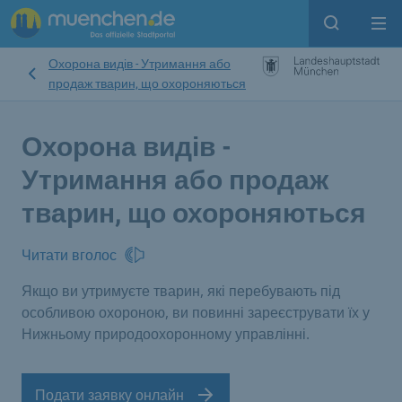
Open sear
Op
Охорона видів - Утримання або
продаж тварин, що охороняються
Охорона видів -
Утримання або продаж
тварин, що охороняються
Читати вголос
Якщо ви утримуєте тварин, які перебувають під
особливою охороною, ви повинні зареєструвати їх у
Нижньому природоохоронному управлінні.
Подати заявку онлайн