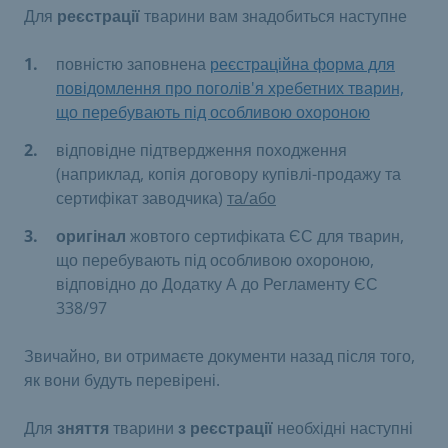
Для
реєстрації
тварини вам знадобиться наступне
повністю заповнена
реєстраційна форма для
повідомлення про поголів'я хребетних тварин,
що перебувають під особливою охороною
відповідне підтвердження походження
(наприклад, копія договору купівлі-продажу та
сертифікат заводчика)
та/або
оригінал
жовтого сертифіката ЄС для тварин,
що перебувають під особливою охороною,
відповідно до Додатку А до Регламенту ЄС
338/97
Звичайно, ви отримаєте документи назад після того,
як вони будуть перевірені.
Для
зняття
тварини
з реєстрації
необхідні наступні