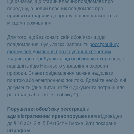
Це означає, що старий власник повідомляє про
передачу, а новий власник повідомляє про
прийняття тварини до органу, відповідального за
місцем проживання.
Для того, щоб виконати свій обов'язок щодо
повідомлення, будь ласка, заповніть
реєстраційну
форму повідомлення про існування хребетних
тварин, що перебувають під особливою охоро
ною, і
надішліть її до Нижнього управління охорони
природи. Бланк повідомлення можна надіслати
поштою або електронною поштою. Додайте необхідні
документи (див. питання "Які документи потрібні для
реєстрації або зняття з обліку?")
Порушення обов'язку реєстрації
є
адміністративним правопорушенням
відповідно
до § 16 абз. 2 п. 5 BArtSchV
і може бути покаране
штрафом
.