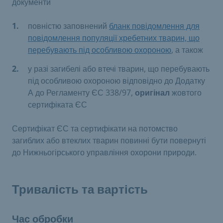
документи
повністю заповнений
бланк повідомлення для
повідомлення популяції хребетних тварин, що
перебувають під особливою охороною
, а також
у разі загибелі або втечі тварин, що перебувають
під особливою охороною відповідно до Додатку
А до Регламенту ЄС 338/97,
оригінал
жовтого
сертифіката ЄС
Сертифікат ЄС та сертифікати на потомство
загиблих або втеклих тварин повинні бути повернуті
до Нижньогірського управління охорони природи.
Тривалість та вартість
Час обробки