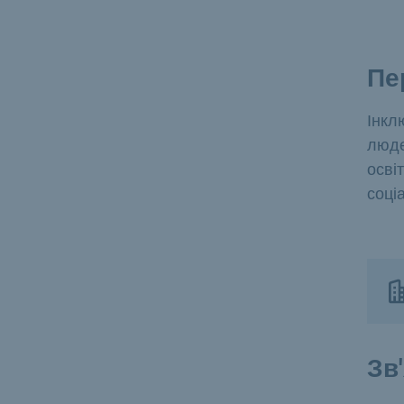
Пе
Інкл
люде
осві
соці
Зв