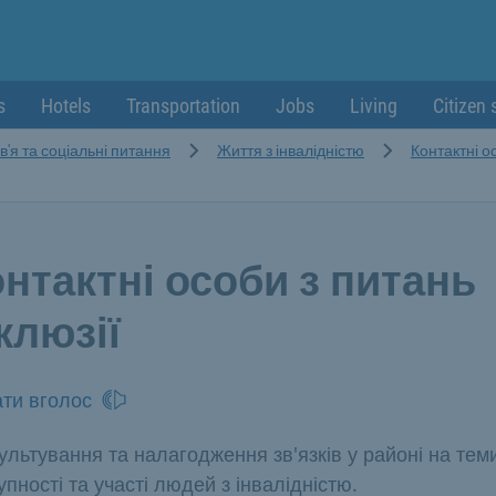
s
Hotels
Transportation
Jobs
Living
Citizen 
'я та соціальні питання
Життя з інвалідністю
Контактні о
нтактні особи з питань
клюзії
ти вголос
ультування та налагодження зв'язків у районі на тем
упності та участі людей з інвалідністю.