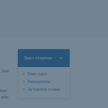
Зміст сторінки
 Їхні
Опис курсу
Передумови
Зв'язатися з нами
йоні
 або