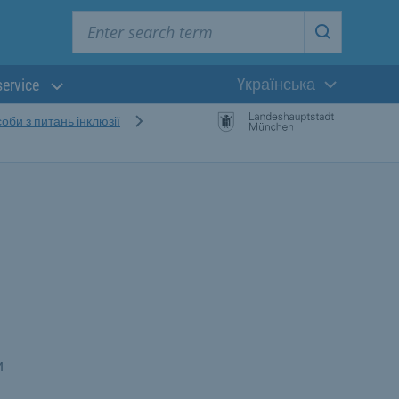
Enter search term
Start searc
Yкраїнська
service
Поточна мова:
соби з питань інклюзії
и