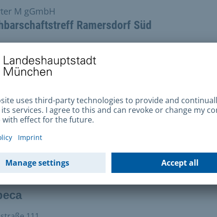
rter M gGmbH
hbarschaftstreff Ramersdorf Süd
еса в Інтернеті
Надішліть електронного листа
ідвідайте наш сайт
мер телефону
+49 89 46139080
реса
straße 111