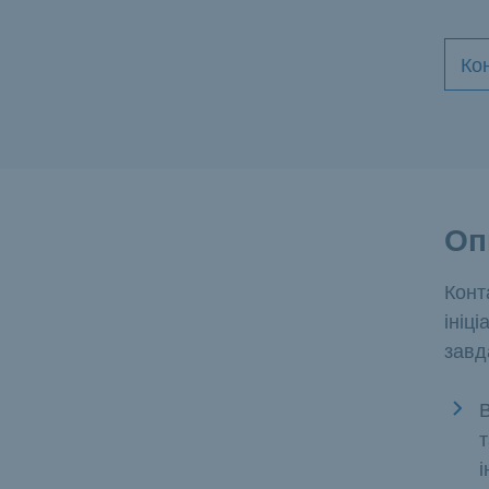
Ко
Оп
Конт
ініці
завд
В
і