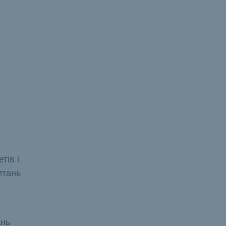
тів і
итань
ань