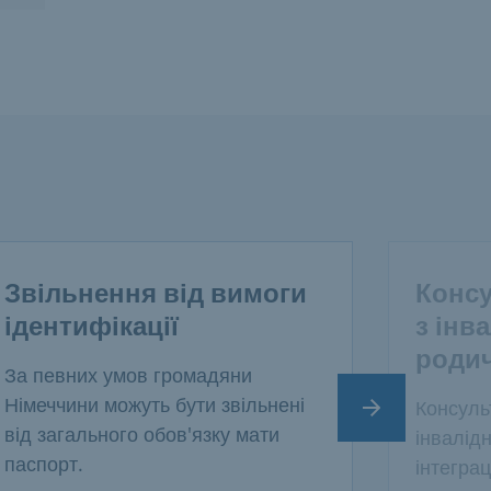
Звільнення від вимоги
Конс
ідентифікації
з інв
родич
За певних умов громадяни
Німеччини можуть бути звільнені
Консульт
Наступний сл
від загального обов'язку мати
інвалідн
паспорт.
інтеграці