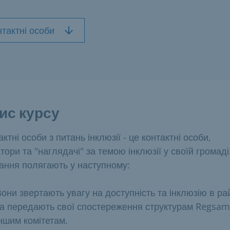
нтактні особи
ис курсу
актні особи з питань інклюзії - це контактні особи,
атори та "наглядачі" за темою інклюзії у своїй громаді.
ання полягають у наступному:
они звертають увагу на доступність та інклюзію в ра
та передають свої спостереження структурам Regsam
ншим комітетам.