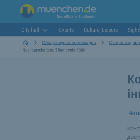
City hall
Events
Culture, Leisure
Sight
Startseite
Обслуговування громадян
Охорона здоров
Nachbarschaftstreff Ramersdorf Süd
Ко
ін
Чита
Конс
дост