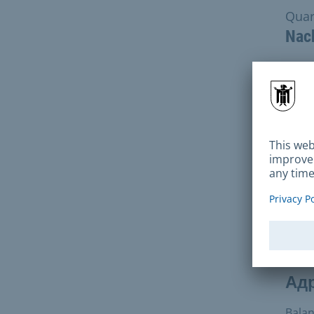
Qua
Nac
Адр
В
Но
Ад
Balan