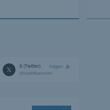
X (Twitter)
Folgen
@StadtMuenchen