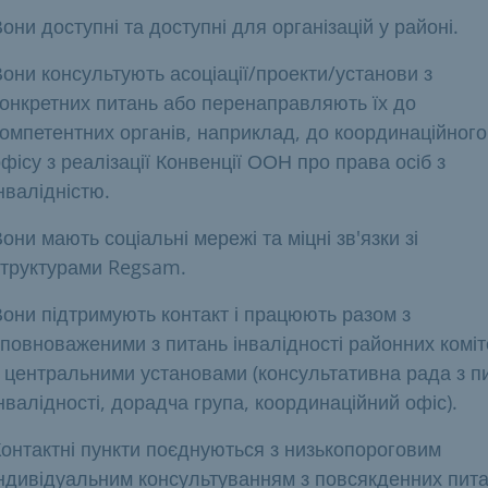
они доступні та доступні для організацій у районі.
они консультують асоціації/проекти/установи з
конкретних питань або перенаправляють їх до
омпетентних органів, наприклад, до координаційного
фісу з реалізації Конвенції ООН про права осіб з
нвалідністю.
они мають соціальні мережі та міцні зв'язки зі
структурами Regsam.
они підтримують контакт і працюють разом з
повноваженими з питань інвалідності районних коміте
з центральними установами (консультативна рада з п
нвалідності, дорадча група, координаційний офіс).
онтактні пункти поєднуються з низькопороговим
індивідуальним консультуванням з повсякденних пит