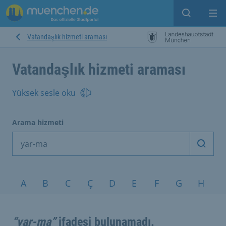
Open sear
Op
Vatandaşlık hizmeti araması
Vatandaşlık hizmeti araması
Yüksek sesle oku
Arama hizmeti
Arama
Konular A-Z
A
B
C
Ç
D
E
F
G
H
I
“yar-ma”
ifadesi bulunamadı.