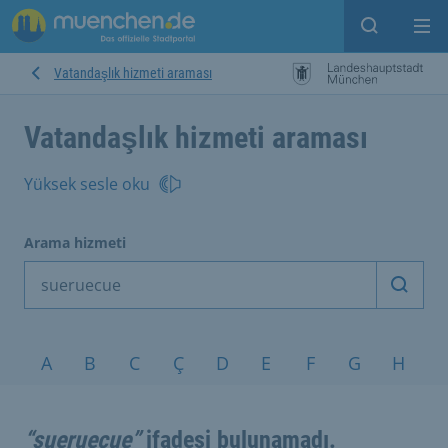
Open sear
Op
Vatandaşlık hizmeti araması
Vatandaşlık hizmeti araması
Yüksek sesle oku
Arama hizmeti
Arama
Konular A-Z
A
B
C
Ç
D
E
F
G
H
I
“sueruecue”
ifadesi bulunamadı.