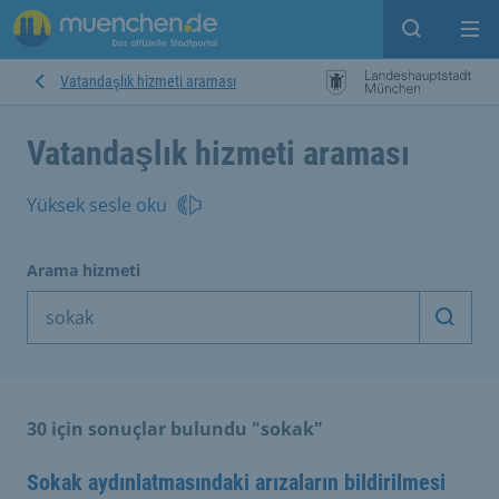
Open sear
Op
Vatandaşlık hizmeti araması
Vatandaşlık hizmeti araması
Yüksek sesle oku
Arama hizmeti
Arama
30 için sonuçlar bulundu "sokak"
Sokak aydınlatmasındaki arızaların bildirilmesi