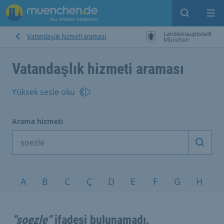
Open sear
Op
Vatandaşlık hizmeti araması
Vatandaşlık hizmeti araması
Yüksek sesle oku
Arama hizmeti
Arama
Konular A-Z
A
B
C
Ç
D
E
F
G
H
I
“soezle”
ifadesi bulunamadı.