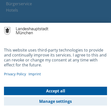
Bürgerservice
Hotels
Contact
Barrierefreiheit
Leichte Sprache
Gebärdensprache
Datenschutz
Kontakt
Impressum
© 2026 Portal München Betriebs GmbH & Co. KG - Ein Service der
Landeshauptstadt München und der Stadtwerke München GmbH