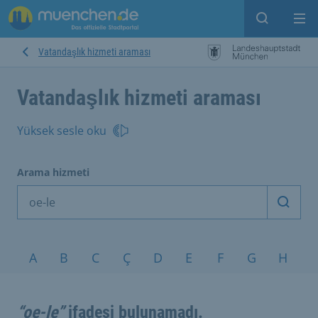
Open sear
Op
Vatandaşlık hizmeti araması
Vatandaşlık hizmeti araması
Yüksek sesle oku
Arama hizmeti
Arama
Konular A-Z
A
B
C
Ç
D
E
F
G
H
I
“oe-le”
ifadesi bulunamadı.