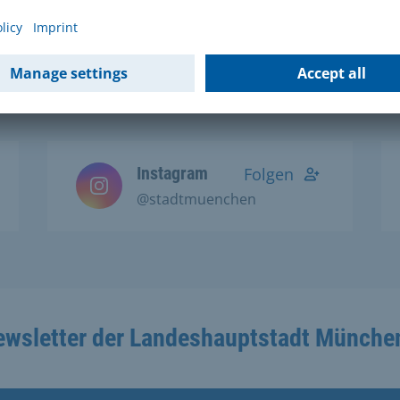
Social Media Kanälen:
Instagram
Folgen
@stadtmuenchen
ewsletter der Landeshauptstadt Münche