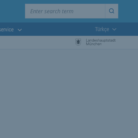
Enter search term
Start searc
Türkçe
service
Güncel dil:
başlayın