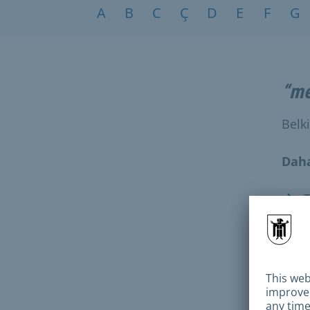
Konular A-Z
A
B
C
Ç
D
E
F
G
“me
Belk
Daha
T
B
D