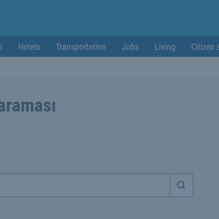
s
Hotels
Transportation
Jobs
Living
Citizen 
 araması
Aramaya 