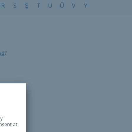
R
S
Ş
T
U
Ü
V
Y
Z
ığ
?