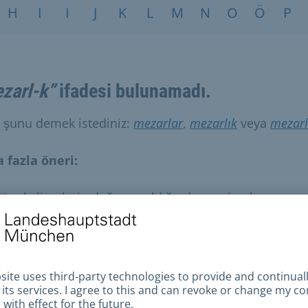
H
I
I
J
K
L
M
N
O
Ö
P
zarl-k”
ifadesi bulunamadı.
i şunu demek istediniz:
mezarlar
,
mezarlık
veya
mezarl
 fazla öneri:
üm kelimelerin doğru yazıldığından emin olun.
enzer arama terimlerini deneyin.
aha genel arama terimlerini deneyin.