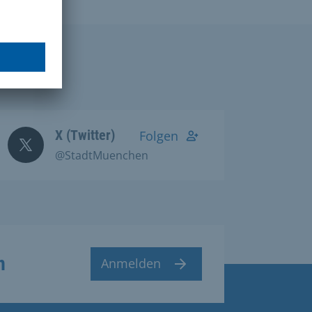
X (Twitter)
Folgen
@StadtMuenchen
n
Anmelden