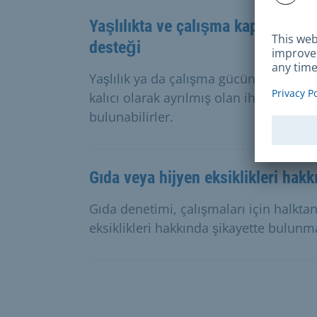
Yaşlılıkta ve çalışma kapasitesi
desteği
Yaşlılık ya da çalışma gücünün tamam
kalıcı olarak ayrılmış olan ihtiyaç sahi
bulunabilirler.
Gıda veya hijyen eksiklikleri hakk
Gıda denetimi, çalışmaları için halktan
eksiklikleri hakkında şikayette bulunm