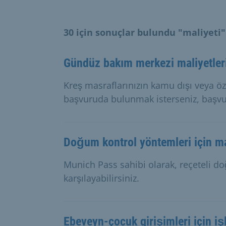
30 için sonuçlar bulundu "maliyeti"
Gündüz bakım merkezi maliyetler
Kreş masraflarınızın kamu dışı veya öze
başvuruda bulunmak isterseniz, başvur
Doğum kontrol yöntemleri için ma
Munich Pass sahibi olarak, reçeteli d
karşılayabilirsiniz.
Ebeveyn-çocuk girişimleri için iş