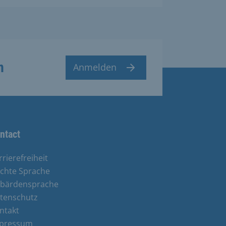
n
Anmelden
ntact
rrierefreiheit
ichte Sprache
bärdensprache
tenschutz
ntakt
pressum