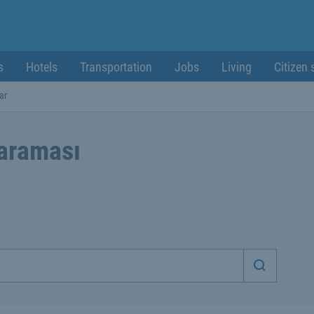
s
Hotels
Transportation
Jobs
Living
Citizen 
ar
 araması
Aramaya 