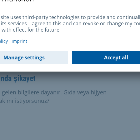
nin azalması durumunda temel gelir
en azalması nedeniyle işgücü piyasasından
pleri temel gelir desteği için başvuruda
ında şikayet
 gelen bilgilere dayanır. Gıda veya hijyen
ak mı istiyorsunuz?