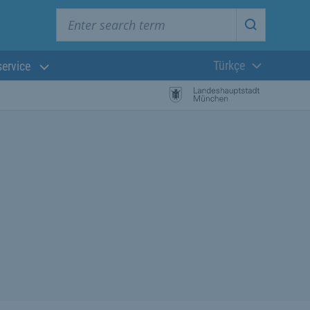
Enter search term
Start searc
Türkçe
service
Güncel dil:
başlayın