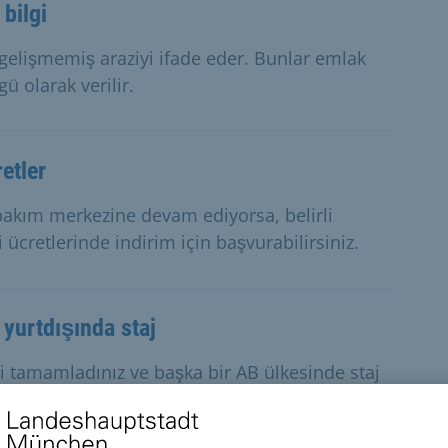
bilgi
 gelişmemiş araziyi ifade eder. Bunlar emlak
ü olarak verilir.
retler
bakım merkezine devam ediyorsa, belirli
ücretlerinde indirim için başvurabilirsiniz.
yurtdışında staj
ni tamamladınız ve başka bir AB ülkesinde staj
 için başvurun.