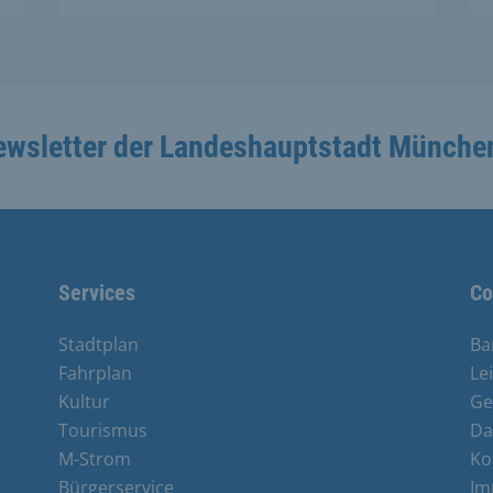
ewsletter der Landeshauptstadt Münche
Services
Co
Stadtplan
Ba
Fahrplan
Le
Kultur
Ge
Tourismus
Da
M-Strom
Ko
Bürgerservice
Im