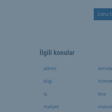
Daha f
İlgili konular
adresi
avrod
bilgi
hizme
iş
kira
maliyet
masra