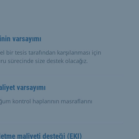
inin varsayımı
l bir tesis tarafından karşılanması için
u sürecinde size destek olacağız.
liyet varsayımı
oğum kontrol haplarının masraflarını
letme maliyeti desteği (EKI)