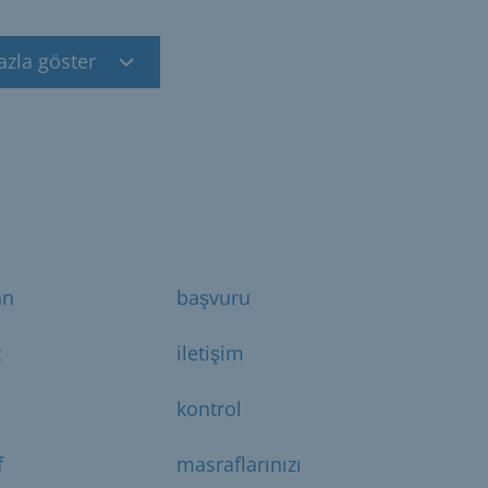
azla göster
an
başvuru
t
iletişim
kontrol
f
masraflarınızı