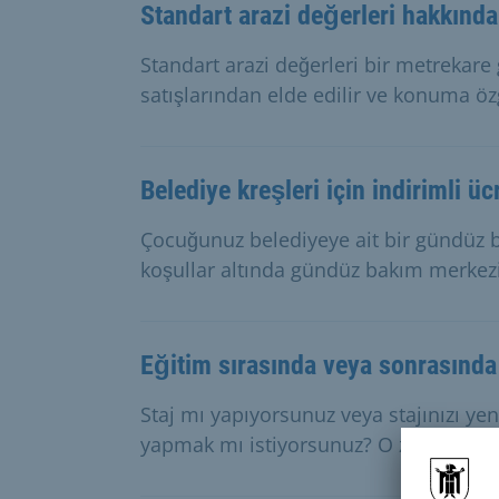
Standart arazi değerleri hakkında 
Standart arazi değerleri bir metrekare
satışlarından elde edilir ve konuma özg
Belediye kreşleri için indirimli üc
Çocuğunuz belediyeye ait bir gündüz 
koşullar altında gündüz bakım merkezi 
Eğitim sırasında veya sonrasında 
Staj mı yapıyorsunuz veya stajınızı ye
yapmak mı istiyorsunuz? O zaman burs