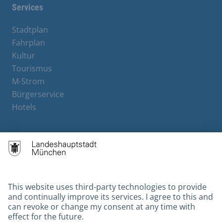
Services
Stadtplan
Fahrplan
Kultur
Tourismus
M-Strom
Bürgerservice
Hotels
Contact
Barrierefreiheit
Leichte Sprache
Gebärdensprache
Datenschutz
Kontakt