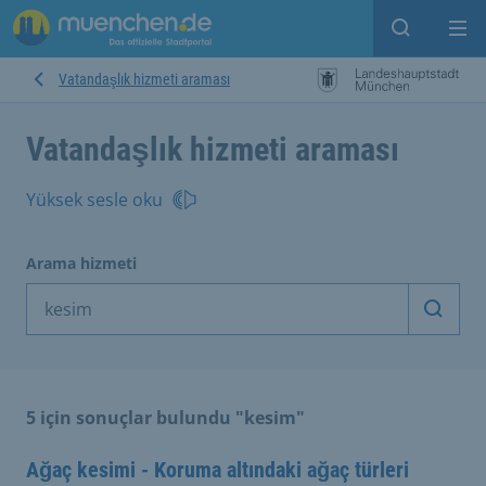
Open sear
Op
Vatandaşlık hizmeti araması
Vatandaşlık hizmeti araması
Yüksek sesle oku
Arama hizmeti
Arama
5 için sonuçlar bulundu "kesim"
Ağaç kesimi - Koruma altındaki ağaç türleri