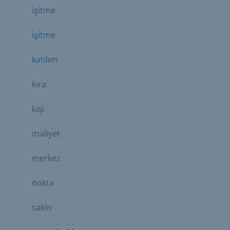
işitme
i̇şitme
katılım
kira
kişi
maliyet
merkez
nokta
sakin