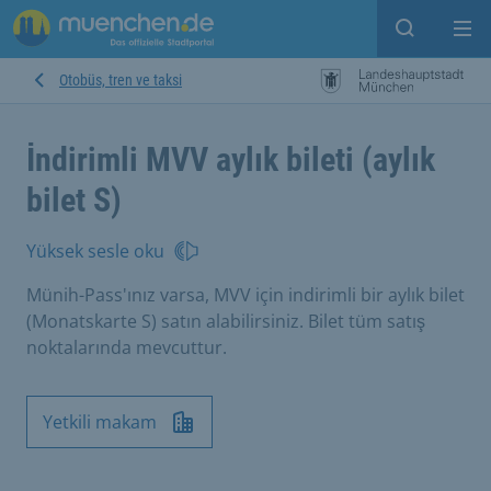
Open sear
Op
Otobüs, tren ve taksi
İndirimli MVV aylık bileti (aylık
bilet S)
Yüksek sesle oku
Münih-Pass'ınız varsa, MVV için indirimli bir aylık bilet
(Monatskarte S) satın alabilirsiniz. Bilet tüm satış
noktalarında mevcuttur.
Yetkili makam