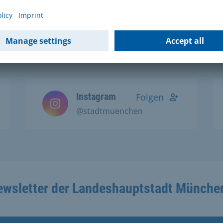
Social Media Kanälen:
Instagram
Folgen
@stadtmuenchen
ewsletter der Landeshauptstadt Münche