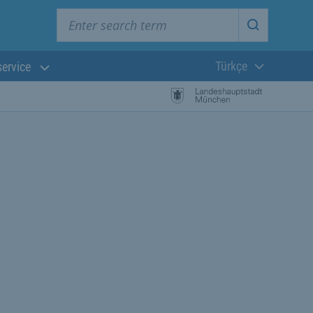
Enter search term
Start searc
Türkçe
service
Güncel dil:
başlayın