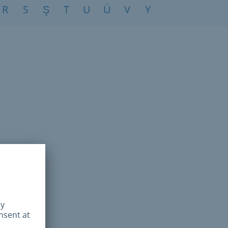
R
S
Ş
T
U
Ü
V
Y
Z