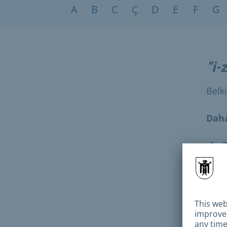
Konular A-Z
A
B
C
Ç
D
E
F
G
“i-
Belk
Daha
T
B
D