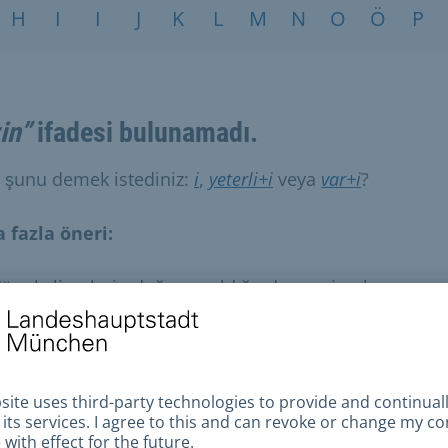
H
I
I
J
K
L
M
N
O
Ö
P
zin”
ifadesi bulunamadı.
i şunu demek istediniz:
i
,
yeterli+i
veya
var+i
?
 fazla öneri:
üm kelimelerin doğru yazıldığından emin olun.
enzer arama terimlerini deneyin.
aha genel arama terimlerini deneyin.