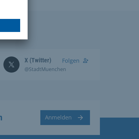
X (Twitter)
Folgen
@StadtMuenchen
n
Anmelden