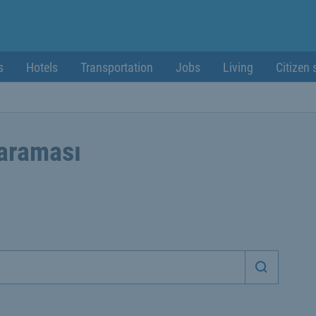
s
Hotels
Transportation
Jobs
Living
Citizen 
 araması
Aramaya 