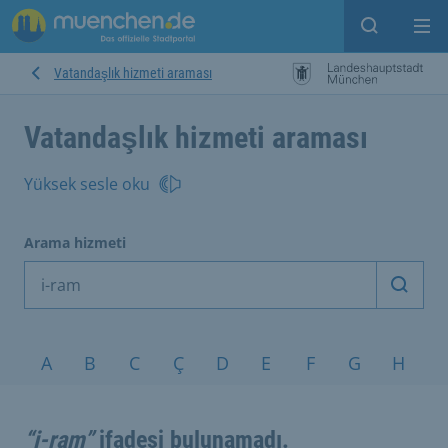
Open sear
Op
Vatandaşlık hizmeti araması
Vatandaşlık hizmeti araması
Yüksek sesle oku
Arama hizmeti
Arama
Konular A-Z
A
B
C
Ç
D
E
F
G
H
I
“i-ram”
ifadesi bulunamadı.