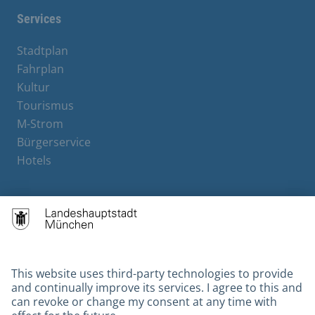
Services
Stadtplan
Fahrplan
Kultur
Tourismus
M-Strom
Bürgerservice
Hotels
Contact
Barrierefreiheit
Leichte Sprache
Gebärdensprache
Datenschutz