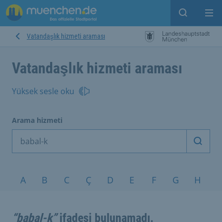
Open sear
Op
Vatandaşlık hizmeti araması
Vatandaşlık hizmeti araması
Yüksek sesle oku
Arama hizmeti
Arama
Konular A-Z
A
B
C
Ç
D
E
F
G
H
I
“babal-k”
ifadesi bulunamadı.