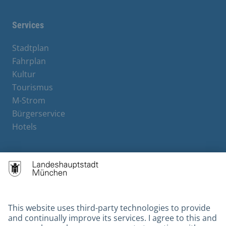
Services
Stadtplan
Fahrplan
Kultur
Tourismus
M-Strom
Bürgerservice
Hotels
Contact
Barrierefreiheit
Leichte Sprache
Gebärdensprache
Datenschutz