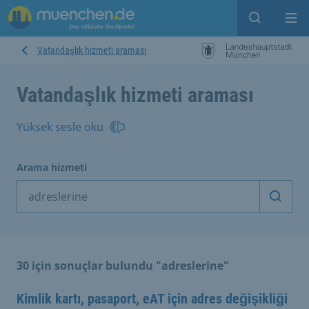
Open sear
Op
Vatandaşlık hizmeti araması
Vatandaşlık hizmeti araması
Yüksek sesle oku
Arama hizmeti
Arama
30 için sonuçlar bulundu "adreslerine"
Kimlik kartı, pasaport, eAT için adres değişikliği