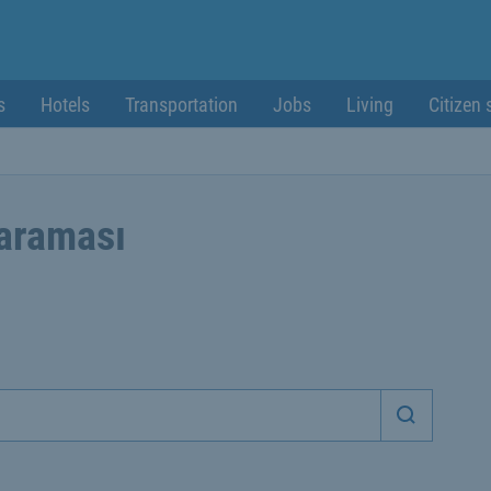
s
Hotels
Transportation
Jobs
Living
Citizen 
 araması
Aramaya 