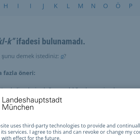
H
I
I
J
K
L
M
N
O
Ö
P
kl-k”
ifadesi bulunamadı.
i şunu demek istediniz:
a
?
 fazla öneri:
üm kelimelerin doğru yazıldığından emin olun.
enzer arama terimlerini deneyin.
aha genel arama terimlerini deneyin.