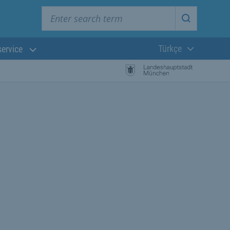
Enter search term
Start searc
Türkçe
service
Güncel dil:
başlayın