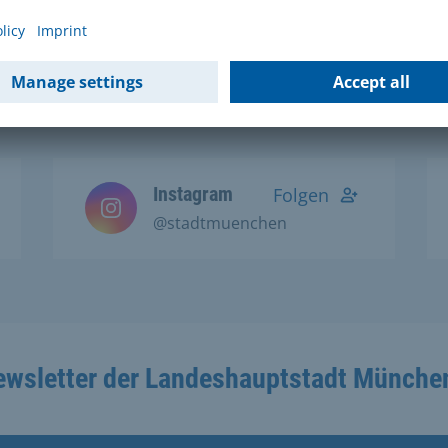
Social Media Kanälen:
Instagram
Folgen
@stadtmuenchen
ewsletter der Landeshauptstadt Münche