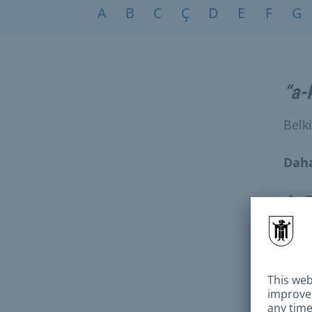
Konular A-Z
A
B
C
Ç
D
E
F
G
“a-
Belk
Daha
T
B
D