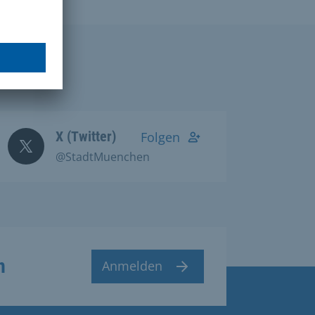
X (Twitter)
Folgen
@StadtMuenchen
n
Anmelden