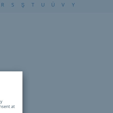
R
S
Ş
T
U
Ü
V
Y
Z