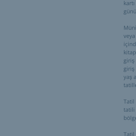
kartı
günü
Münih
veya 
için
kita
giri
giriş
yaş 
tatil
Tatil
tati
bölge
Tatil