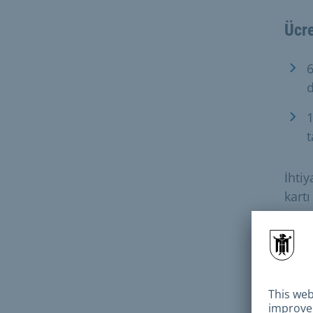
Ücre
6
1
t
İhtiy
kartı
Bu ko
Merk
Hizm
Geçe