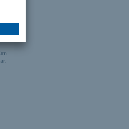
tüm
lar,