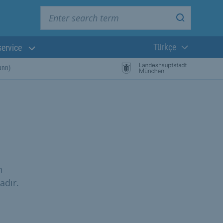
Enter search term
Start searc
Türkçe
service
Güncel dil:
unn)
n
adır.