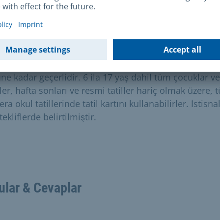
/26 Tatil Kartı satışları 13 Ekim 2025 tarihinde
ayacaktır.
 kartı, sonbahar tatilinin ilk gününden yaz tatilinin son
ne kadar geçerlidir. 6 ila 17 yaş dahil tüm çocuklar ve
er, hafta sonları ve resmi tatiller hariç olmak üzere, 
ra okul tatillerinde tatil kartını kullanabilirler. İstisna
i tekliflerde belirtilmiştir.
ular & Cevaplar