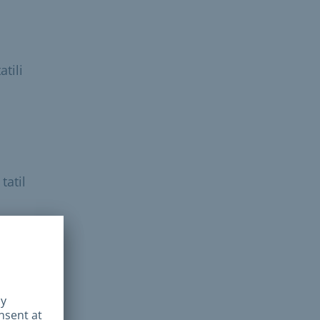
atili
tatil