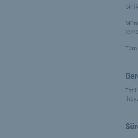
birli
Münih
teme
Tüm 
Ger
Tatil
ihtiy
Sür