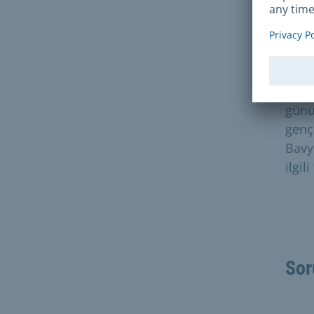
2025
başl
Tatil
günü
gençl
Bavye
ilgil
Sor