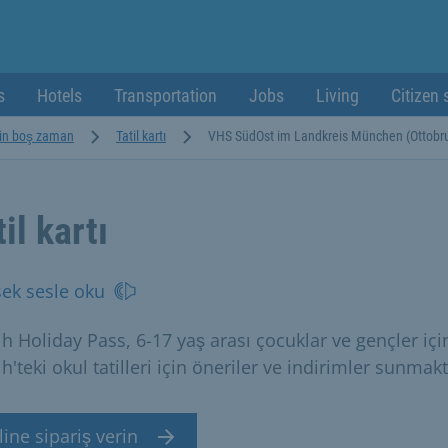
s
Hotels
Transportation
Jobs
Living
Citizen 
için boş zaman
Tatil kartı
VHS SüdOst im Landkreis München (Ottobr
il kartı
ek sesle oku
h Holiday Pass, 6-17 yaş arası çocuklar ve gençler içi
'teki okul tatilleri için öneriler ve indirimler sunmakt
ine sipariş verin