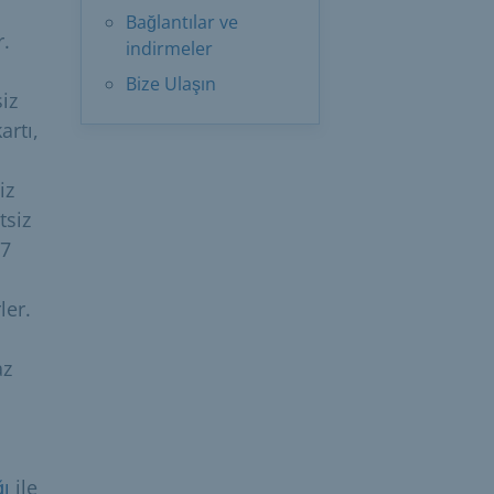
Bağlantılar ve
r.
indirmeler
Bize Ulaşın
iz
artı,
iz
tsiz
17
ler.
az
ğı
ile