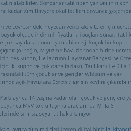
 satın alabilirler. Sonbahar tatilinden yaz tatilinin son
ne kadar tüm Bavyera okul tatilleri boyunca geçerlidi
 ve çevresindeki heyecan verici aktiviteler için ücrets
büyük ölçüde indirimli fiyatlarla ipuçları sunar. Tatil k
de çok sayıda kuponun yırtılabileceği küçük bir kupon
pçığıdır (örneğin, M yüzme havuzlarından birine ücrets
ş için beş kupon, Hellabrunn Hayvanat Bahçesi'ne ücre
 için iki kupon ve çok daha fazlası). Tatil kartı ile 6 ila 
arasındaki tüm çocuklar ve gençler Whitsun ve yaz
lerinde açık havuzlara ücretsiz girişin keyfini çıkarabilir
 Kartı ayrıca 14 yaşına kadar olan çocuk ve gençlere y
li boyunca MVV toplu taşıma araçlarında M ila 6
lerinde sınırsız seyahat hakkı tanıyor.
 kartı ayrıca tüm teklifleri içeren dijital bir
bilgi kitapçı