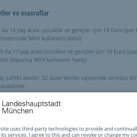
tler ve masraflar
 ila 14 yaş arası çocuklar ve gençler için 14 Euro (yaz t
döneminde MVV kullanımı dahil)
5 ila 17 yaş arası çocuklar ve gençler için 10 Euro (yaz
atili boyunca MVV kullanımı hariç)
aç sahibi aileler, SZ Gute Werke sayesinde ücretsiz bir 
 alabilirler.
nuyla ilgili daha ayrıntılı bilgiyi Sosyal Hizmet
ezlerinde bulabilirsiniz. Buradan size
en yakın Sosyal
et Merkezini bulabilirsiniz
.
rlilik süresi