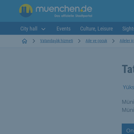
City hall
Events
Culture, Leisure
Sight
Startseite
Vatandaşlık hizmeti
Aile ve çocuk
Aileler 
Tat
Yüks
Müni
Münih
Onl