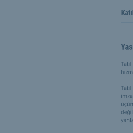
Katı
Yas
Tatil
hizme
Tatil
imza
üçün
değil
yanla