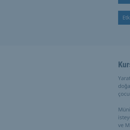
Etk
Kur
Yarat
doğa
çocuk
Müni
istey
ve M