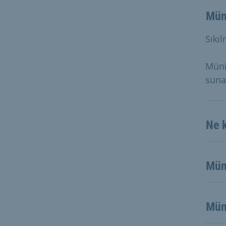
Müni
Sıkıl
Münih
suna
Ne k
Müni
Müni