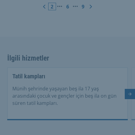
2
6
9
İlgili hizmetler
Tatil kampları
Münih şehrinde yaşayan beş ila 17 yaş
arasındaki çocuk ve gençler için beş ila on gün
So
süren tatil kampları.