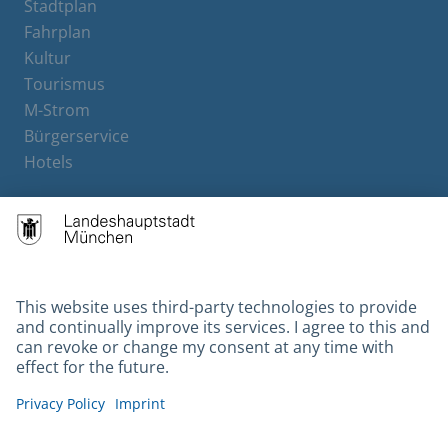
Stadtplan
Fahrplan
Kultur
Tourismus
M-Strom
Bürgerservice
Hotels
Contact
Barrierefreiheit
Leichte Sprache
Gebärdensprache
Datenschutz
Kontakt
Impressum