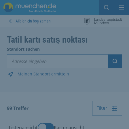
Open sear
Op
Aileler için boş zaman
Tatil kartı satış noktası
Standort suchen
Suche
Meinen Standort ermitteln
Filter
99
Treffer
Listenansicht
Kartenansicht