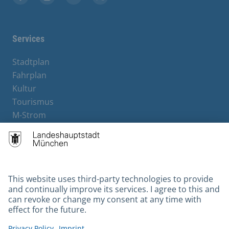
Facebook
Instagram
YouTube
X
Services
Stadtplan
Fahrplan
Kultur
Tourismus
M-Strom
Bürgerservice
Hotels
Contact
Barrierefreiheit
Leichte Sprache
Gebärdensprache