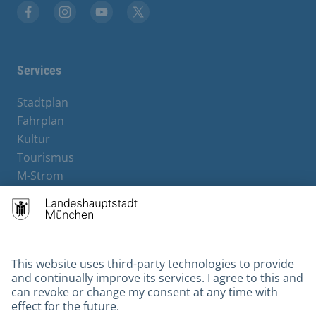
Facebook
Instagram
YouTube
X
Services
Stadtplan
Fahrplan
Kultur
Tourismus
M-Strom
Bürgerservice
Hotels
Contact
Barrierefreiheit
Leichte Sprache