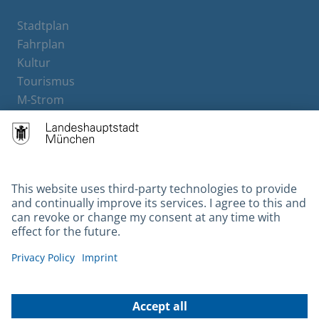
Stadtplan
Fahrplan
Kultur
Tourismus
M-Strom
Bürgerservice
Hotels
Contact
Barrierefreiheit
Leichte Sprache
Gebärdensprache
Datenschutz
Kontakt
Impressum