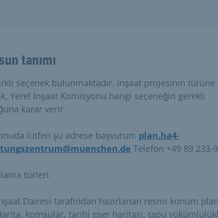
sun tanımı
arklı seçenek bulunmaktadır. İnşaat projesinin türüne 
ak, Yerel İnşaat Komisyonu hangi seçeneğin gerekli
ğuna karar verir.
onuda lütfen şu adrese başvurun:
plan.ha4-
atungszentrum@muenchen.de
Telefon +49 89 233-
lama türleri:
nşaat Dairesi tarafından hazırlanan resmi konum plan
arita, komşular, tarihi eser haritası, tapu yükümlülükl