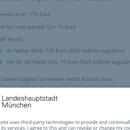
emel ücret: 175 Euro
er bir imar parseli için: 15 Euro
XF kesitli:
iki hektar dahil: 100 Euro (%25 indirim uygulanır)
her bir ek hektar için: 19 Euro (%25 indirim uygulan
 Dairesi bilgileri içermeyen resmi konum planı:
emel fiyat: 110 Euro
er bir imar parseli için: 15 Euro
XF kesiti dahil: