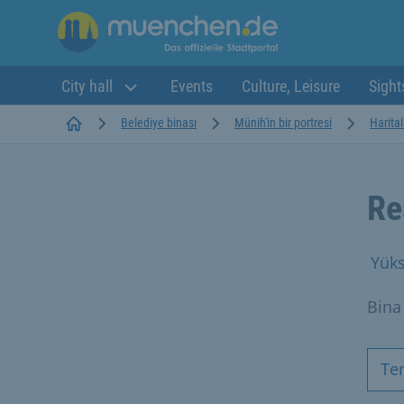
City hall
Events
Culture, Leisure
Sight
Startseite
Belediye binası
Münih'in bir portresi
Harital
Re
Yüks
Bina
Te