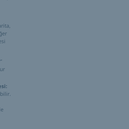
rita,
ğer
esi
”
ur
si:
ilir.
de