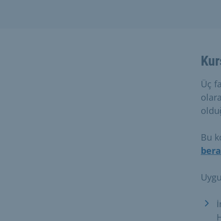
Kur
Üç f
olar
oldu
Bu k
ber
Uygu
İ
H