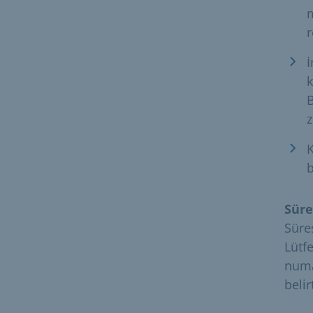
m
r
İ
k
B
K
b
Süre
Süre
Lütf
numa
belir