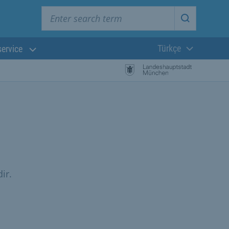
Enter search term
Start searc
Türkçe
service
Güncel dil:
ir.