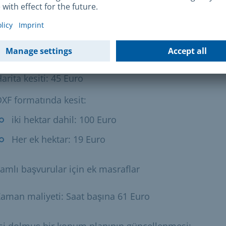
iki hektar dahil: 100 Euro (%25 indirim uygulanır)
her ek hektar için: 19 Euro (%25 indirim uygulanır)
 bilgilerini içeren harita kesiti:
arita kesiti: 45 Euro
XF formatında kesit:
iki hektar dahil: 100 Euro
Her ek hektar: 19 Euro
amlı başvurular için ek masraflar
aman maliyeti: Saat başına 61 Euro
si dolmuş bir konum planının güncellenmesi: