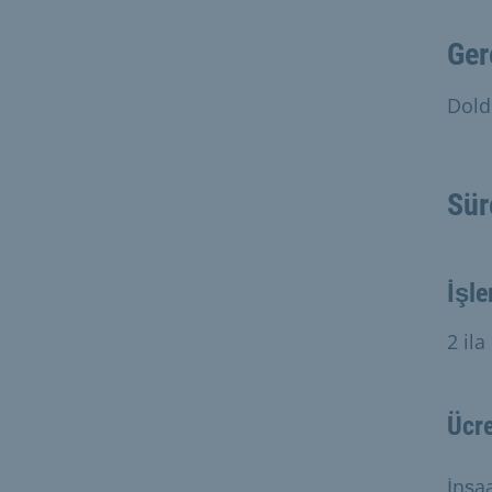
Ger
Dold
Sür
İşle
2 ila
Ücre
İnşaa