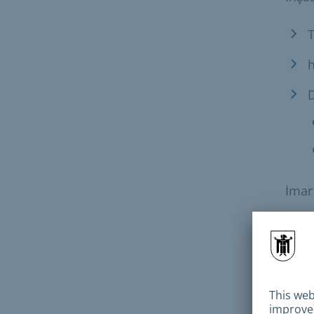
T
h
D
İmar
T
h
D