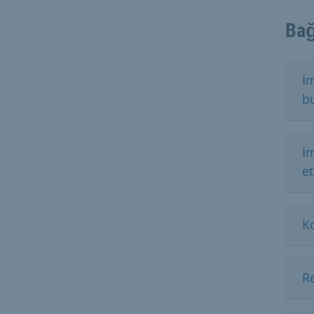
Bağ
İm
b
İm
e
Ko
R