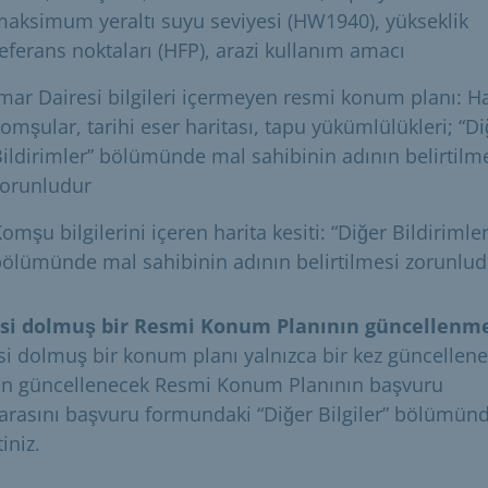
aksimum yeraltı suyu seviyesi (HW1940), yükseklik
eferans noktaları (HFP), arazi kullanım amacı
mar Dairesi bilgileri içermeyen resmi konum planı: Ha
omşular, tarihi eser haritası, tapu yükümlülükleri; “Di
ildirimler” bölümünde mal sahibinin adının belirtilm
zorunludur
omşu bilgilerini içeren harita kesiti: “Diğer Bildirimler
ölümünde mal sahibinin adının belirtilmesi zorunlud
si dolmuş bir Resmi Konum Planının güncellenme
si dolmuş bir konum planı yalnızca bir kez güncelleneb
en güncellenecek Resmi Konum Planının başvuru
rasını başvuru formundaki “Diğer Bilgiler” bölümün
tiniz.