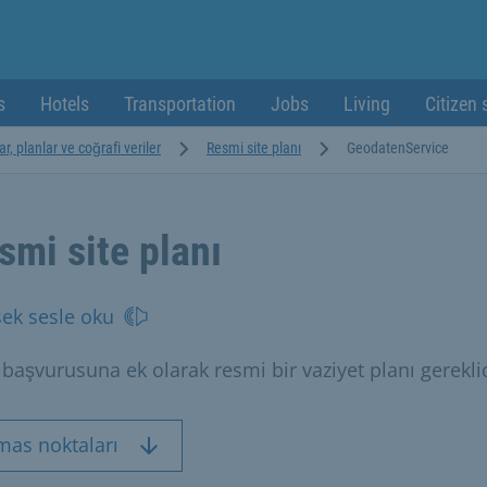
s
Hotels
Transportation
Jobs
Living
Citizen 
ar, planlar ve coğrafi veriler
Resmi site planı
GeodatenService
smi site planı
ek sesle oku
 başvurusuna ek olarak resmi bir vaziyet planı gereklid
mas noktaları