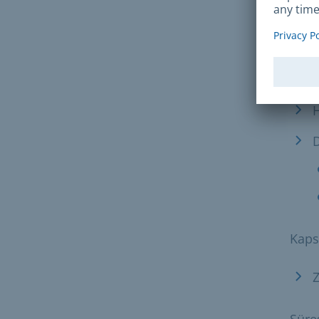
Komşu
H
D
Kaps
Z
Süre