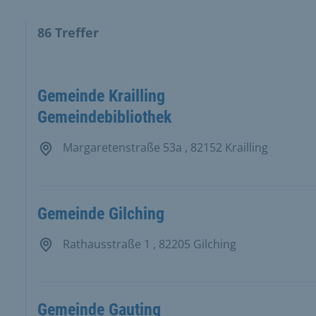
86
Treffer
ten Ergebnisse in der Ergebnisliste und Karte.
Gemeinde Krailling
Gemeindebibliothek
Margaretenstraße 53a , 82152 Krailling
Gemeinde Gilching
Rathausstraße 1 , 82205 Gilching
Gemeinde Gauting