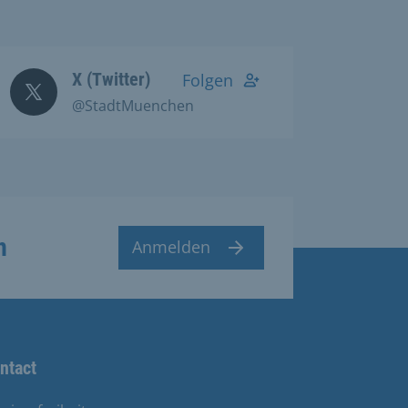
X (Twitter)
Folgen
@StadtMuenchen
n
Anmelden
ntact