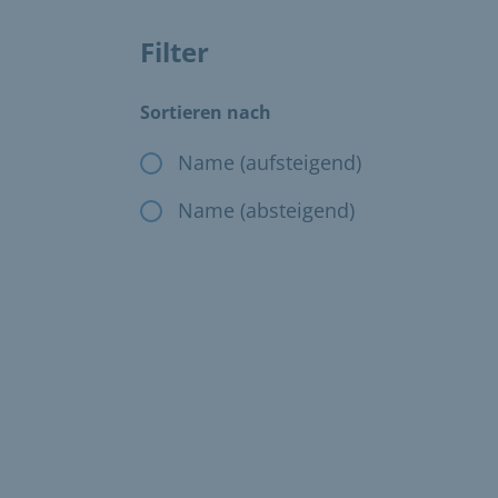
Filter
Das Ändern der Filter, ändert die angezeig
Sortieren nach
Name (aufsteigend)
Name (absteigend)