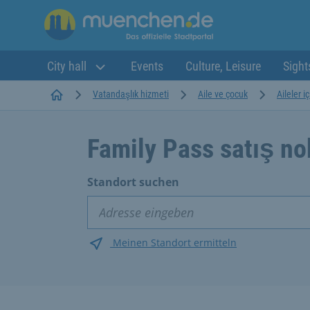
City hall
Events
Culture, Leisure
Sight
Startseite
Vatandaşlık hizmeti
Aile ve çocuk
Aileler 
Family Pass satış no
Standort suchen
Meinen Standort ermitteln