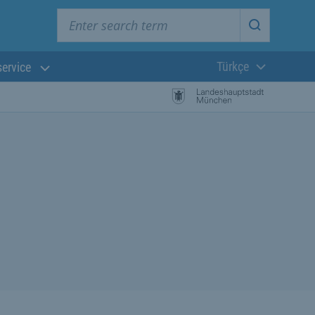
Enter search term
Start searc
Türkçe
service
Güncel dil: