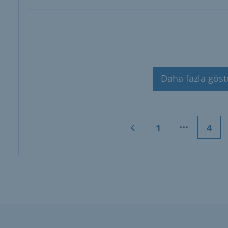
Daha fazla göst
1
4