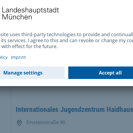
Neuherbergstraße 90
Freizeittreff Freimann
Burmesterstraße 27
Intermezzo
Graubündener Straße 100
Internationales Jugendzentrum Haidhau
Einsteinstraße 90