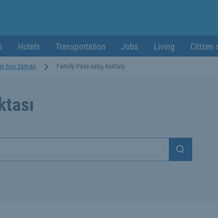
s
Hotels
Transportation
Jobs
Living
Citizen 
için boş zaman
Family Pass satış noktası
ktası
Suchen