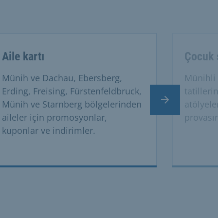
Aile kartı
Çocuk s
Münih ve Dachau, Ebersberg,
Münihli 
Erding, Freising, Fürstenfeldbruck,
tatilleri
Sonraki slayt
Münih ve Starnberg bölgelerinden
atölyele
aileler için promosyonlar,
provasın
kuponlar ve indirimler.