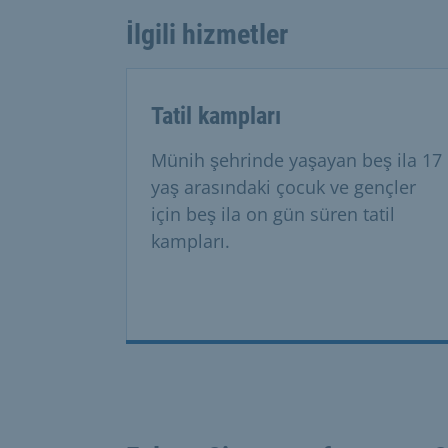
İlgili hizmetler
Tatil kampları
Münih şehrinde yaşayan beş ila 17
yaş arasındaki çocuk ve gençler
için beş ila on gün süren tatil
kampları.