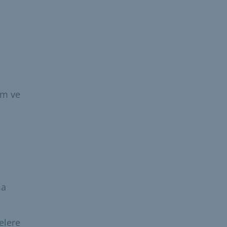
im ve
ma
elere