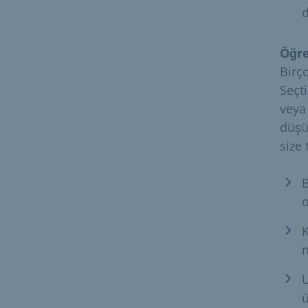
d
Öğre
Birç
Seçt
veya
düşü
size
o
K
n
U