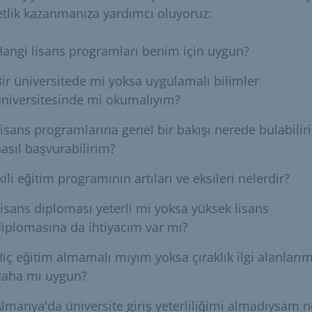
etlik kazanmanıza yardımcı oluyoruz:
angi lisans programları benim için uygun?
ir üniversitede mi yoksa uygulamalı bilimler
niversitesinde mi okumalıyım?
isans programlarına genel bir bakışı nerede bulabilir
asıl başvurabilirim?
kili eğitim programının artıları ve eksileri nelerdir?
isans diploması yeterli mi yoksa yüksek lisans
iplomasına da ihtiyacım var mı?
iç eğitim almamalı mıyım yoksa çıraklık ilgi alanları
daha mı uygun?
lmanya'da üniversite giriş yeterliliğimi almadıysam n