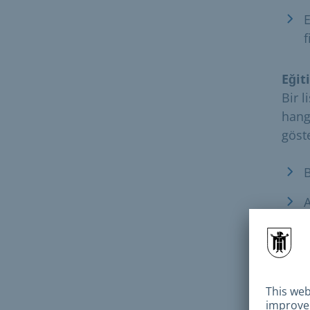
E
f
Eğit
Bir 
hang
göst
B
E