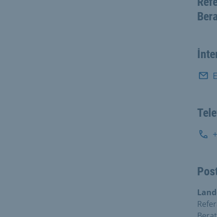
Refe
Bera
İnte
E
Tel
Post
Land
Refer
Berat