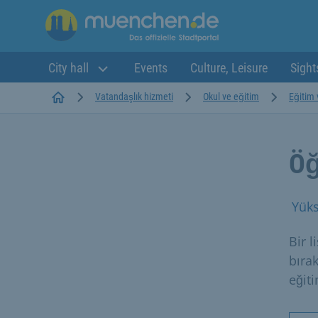
City hall
Events
Culture, Leisure
Sight
Startseite
Vatandaşlık hizmeti
Okul ve eğitim
Eğitim 
Öğ
Yüks
Bir 
bıra
eğiti