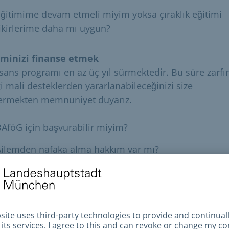
ğitimime devam etmeli miyim yoksa çıraklık eğitimi
ikirlerime daha mı uygun?
iminizi finanse etmek
lisans programı en az üç yıl sürmektedir. Bu süre zarf
i mali desteklerden yararlanabileceğinizi size
ermekten memnuniyet duyarız.
AföG için başvurabilir miyim?
Ailemden nafaka alma hakkım var mı?
ğitimimin yanında çalışabilir miyim?