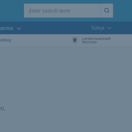
Enter search term
Start searc
Türkçe
service
Güncel dil:
bildung
ti,