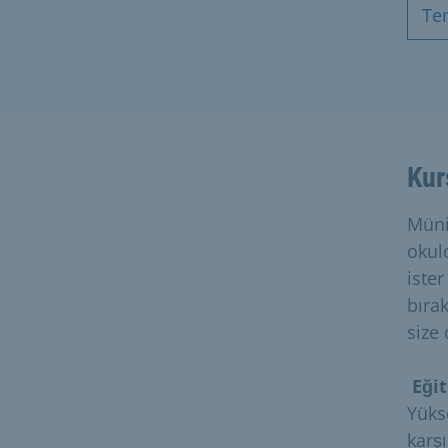
Te
Kur
Müni
okul
iste
bıra
size 
Eği
Yüks
karşı