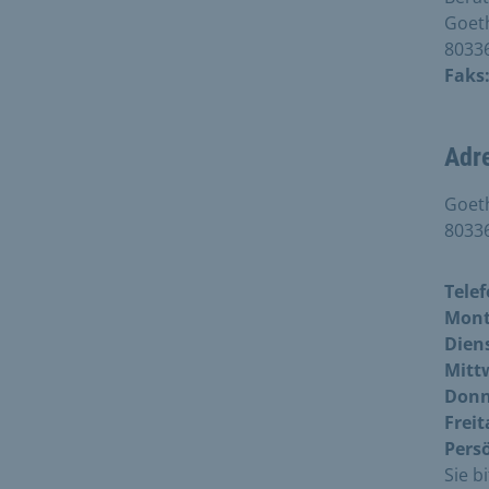
Goet
8033
Faks
Adr
Goet
8033
Telef
Mont
Dien
Mitt
Donn
Freit
Pers
Sie b