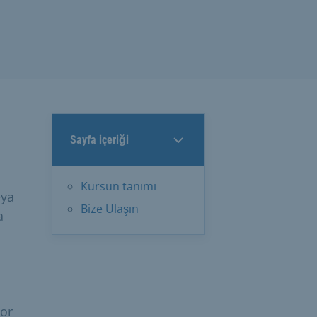
Sayfa içeriği
Kursun tanımı
eya
Bize Ulaşın
a
yor