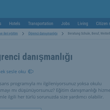
s
Hotels
Transportation
Jobs
Living
Citizen 
ve ileri eğitim
Öğrenci danışmanlığı
Beratung Schule, Beruf, Weiter
renci danışmanlığı
ek sesle oku
lisans programıyla mı ilgileniyorsunuz yoksa okulu
kmayı mı düşünüyorsunuz? Eğitim danışmanlığı hizme
mle ilgili her türlü sorunuzda size yardımcı olabilir.