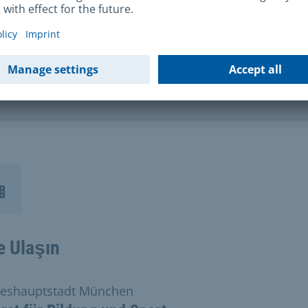
Önemli not
Önemli not
Size şahsen, telefonla veya görüntülü olarak
tavsiyelerde bulunmaktan memnuniyet duyarız.
e Ulaşın
eshauptstadt München