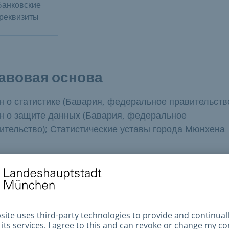
Банковские
реквизиты
авовая основа
н о статистике (Бавария, федеральное правительство
н о защите данных (Бавария, федеральное
ительство); Статистические уставы города Мюнхена
ылки и файлы для скачивания
татистическое управление