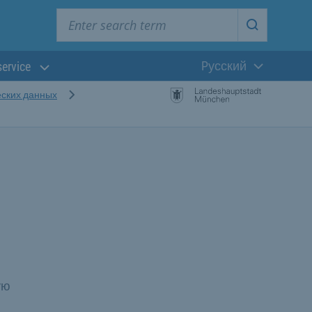
Enter search term
Start searc
Pусский
service
Текущий язык
еских данных
ую