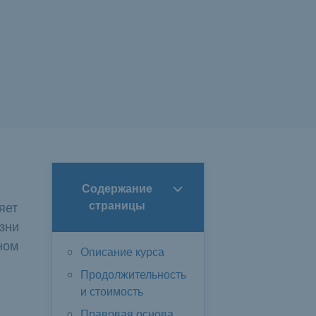
Содержание
яет
страницы
зни
ном
Описание курса
Продолжительность
и стоимость
Правовая основа