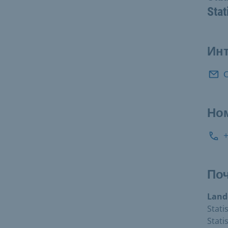
Stat
Инт
Но
По
Land
Stati
Stati