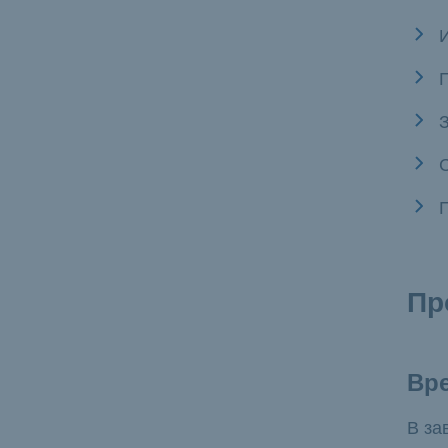
Пр
Вр
В за