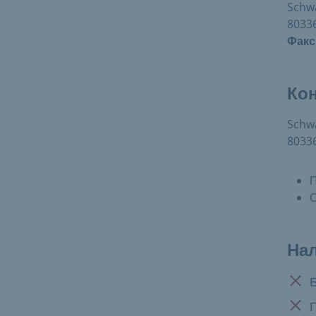
Schw
8033
Факс
Ко
Schw
8033
П
С
На
Нет 
Нет 