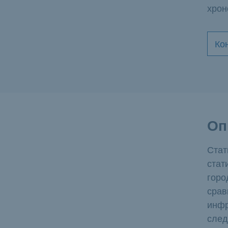
хрон
Ко
Оп
Стат
стат
горо
срав
инфр
след