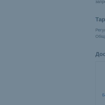
запр
Та
Регу
Общи
До
Б