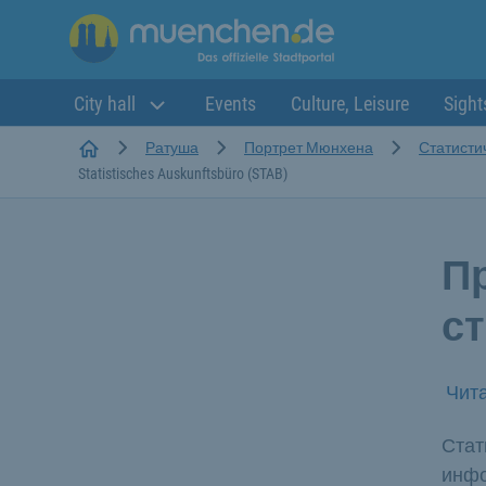
City hall
Events
Culture, Leisure
Sight
Startseite
Ратуша
Портрет Мюнхена
Статисти
Statistisches Auskunftsbüro (STAB)
П
с
Чита
Стат
инфо