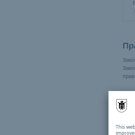
Пр
Зако
Зако
прав
Сс
С