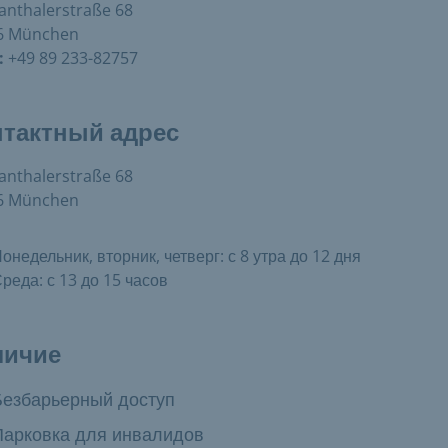
anthalerstraße 68
6 München
:
+49 89 233-82757
нтактный адрес
anthalerstraße 68
6 München
онедельник, вторник, четверг: с 8 утра до 12 дня
реда: с 13 до 15 часов
личие
в наличии:
Безбарьерный доступ
в наличии:
Парковка для инвалидов