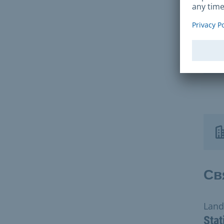
Г
Е
Св
Land
Stat