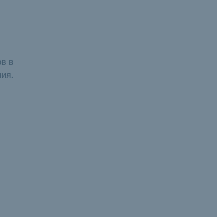
ов в
ия.