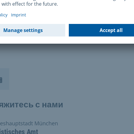
ородская статистика
вропейская статистика
яжитесь с нами
eshauptstadt München
istisches Amt