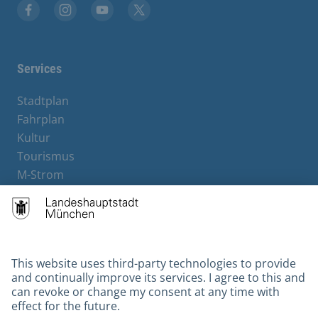
Facebook
Instagram
YouTube
X
Services
Stadtplan
Fahrplan
Kultur
Tourismus
M-Strom
Bürgerservice
Hotels
Contact
Barrierefreiheit
Leichte Sprache