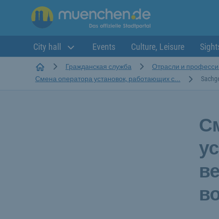
City hall
Events
Culture, Leisure
Sight
Startseite
Гражданская служба
Отрасли и професси
Смена оператора установок, работающих с...
Sachge
С
у
в
в