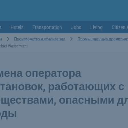
s
Hotels
Transportation
Jobs
Living
Citizen 
и
Производство и утилизация
Промышленные предприя
biet Wasserrecht
мена оператора
становок, работающих с
еществами, опасными д
оды