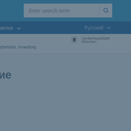
Enter search term
Start searc
Pусский
service
Текущий язык
tzbehörde, Verwaltung
ие