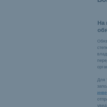
На 
обя
Обяз
степ
влад
пере
орга
Для 
запо
инве
отпр
увед