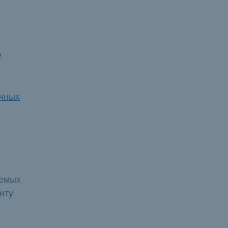
е
очных
яемых
нту