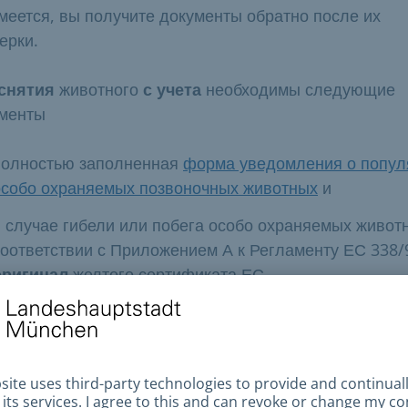
меется, вы получите документы обратно после их
ерки.
снятия
животного
с учета
необходимы следующие
менты
полностью заполненная
форма уведомления о попул
особо охраняемых позвоночных животных
и
в случае гибели или побега особо охраняемых живот
соответствии с Приложением А к Регламенту ЕС 338/9
оригинал
желтого сертификата ЕС
ификат ЕС и сертификаты потомства погибших или
авших животных должны быть возвращены в нижни
одоохранный орган.