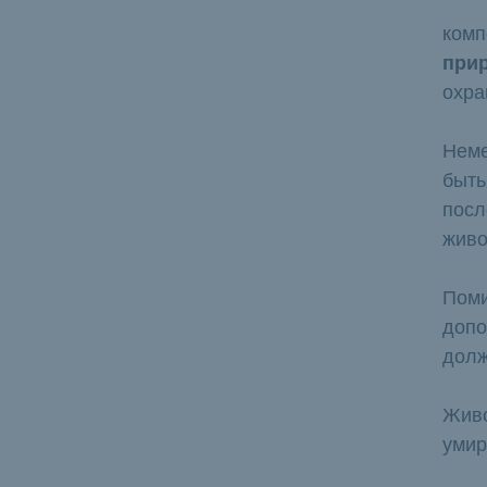
комп
при
охра
Неме
быть
посл
живо
Поми
допо
долж
Живо
умир