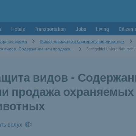
s
Hotels
Transportation
Jobs
Living
Citizen 
ободное время
Животноводство и благополучие животных
а видов - Содержание или продажа...
Sachgebiet Untere Naturschu
ащита видов - Содержан
ли продажа охраняемых
ивотных
ть вслух