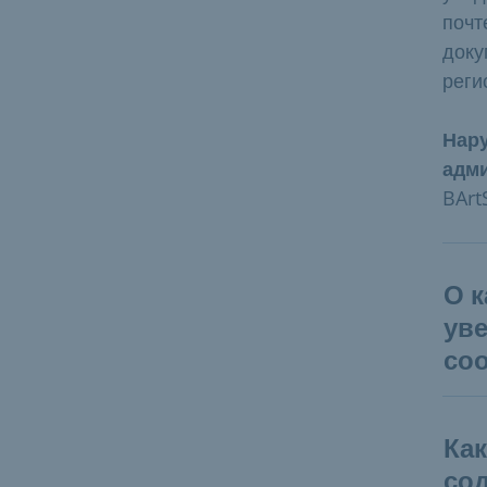
почт
доку
реги
Нару
адм
BArt
О к
ув
со
Ка
со