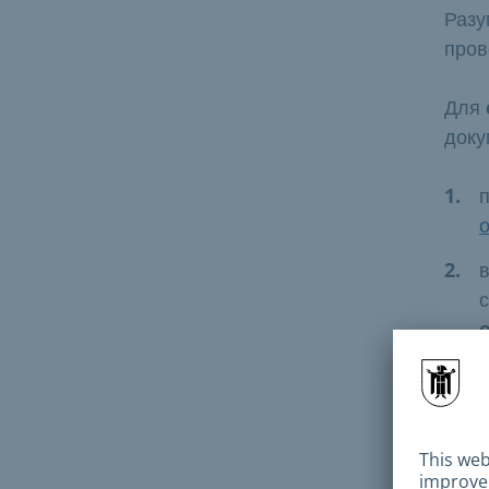
Разу
пров
Для
доку
Серт
сбеж
прир