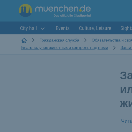
City hall
Events
Culture, Leisure
Sight
Startseite
Гражданская служба
Обязательства и св
Благополучие животных и контроль над ними
Защит
З
и
ж
Чита