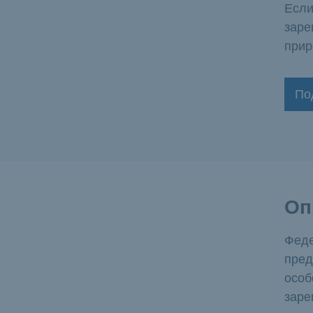
Если
заре
прир
По
Оп
Феде
пред
особ
заре