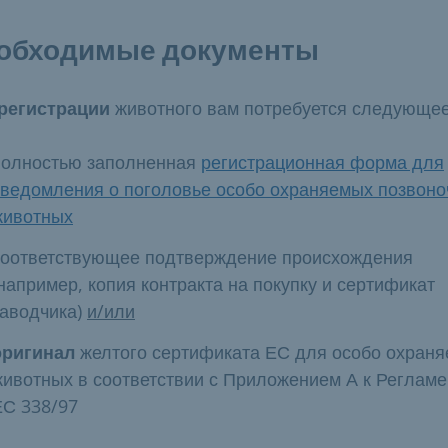
обходимые документы
регистрации
животного вам потребуется следующе
полностью заполненная
регистрационная форма для
уведомления о поголовье особо охраняемых позвон
животных
соответствующее подтверждение происхождения
например, копия контракта на покупку и сертификат
заводчика)
и/или
оригинал
желтого сертификата ЕС для особо охран
животных в соответствии с Приложением А к Регламе
ЕС 338/97