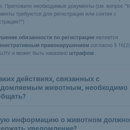
е. Приложите необходимые документы (см. вопрос "
менты требуются для регистрации или снятия с
страции?")
шение обязанности по регистрации
является
инистративным правонарушением
согласно § 16(2)
SchV
и может быть наказано
штрафом
.
аких действиях, связанных с
едомляемым животным, необходимо
общать?
кую информацию о животном должно
держать уведомление?