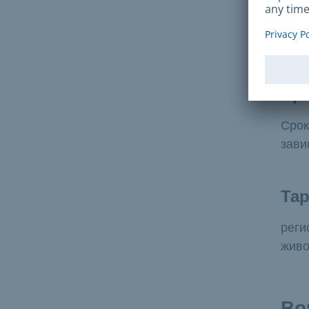
Пр
Вр
Срок
зави
Та
реги
живо
Во