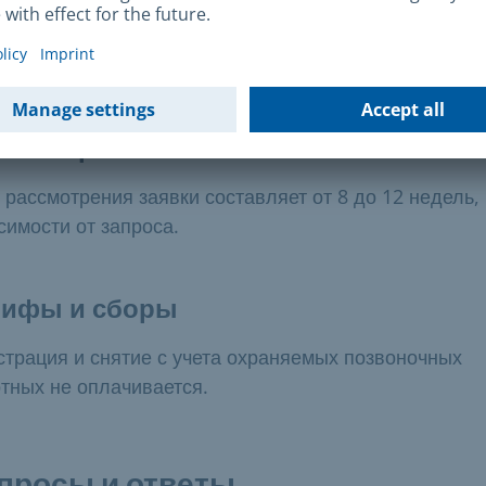
одолжительность и стоимость
емя обработки
 рассмотрения заявки составляет от 8 до 12 недель,
симости от запроса.
рифы и сборы
страция и снятие с учета охраняемых позвоночных
тных не оплачивается.
просы и ответы