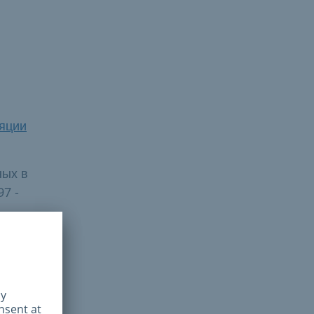
яции
ных в
7 -
й