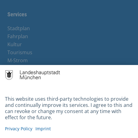
Services
Stadtplan
Fahrplan
Kultur
Tourismus
M-Strom
Bürgerservice
Hotels
Contact
Barrierefreiheit
Leichte Sprache
Gebärdensprache
Datenschutz