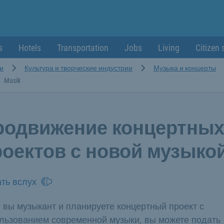
s
Hotels
Transportation
Jobs
Living
Citizen 
и
Культура и творческие индустрии
Музыка и концерты
Musik
родвижение концертны
роектов с новой музыко
ть вслух
 вы музыкант и планируете концертный проект с
льзованием современной музыки, вы можете подать