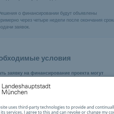
Решения о финансировании будут объявлены
примерно через четыре недели после окончания срок
подачи заявок.
обходимые условия
ть заявку на финансирование проекта могут
дующие лица
Профессиональные музыканты и композиторы,
проживающие в зоне охвата MVV/центре работы в
Мюнхене