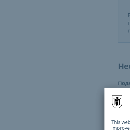
Не
Пода
сле