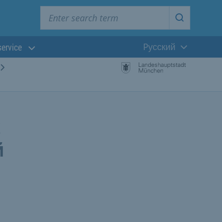
Enter search term
Start searc
Pусский
service
Текущий язык
х
й