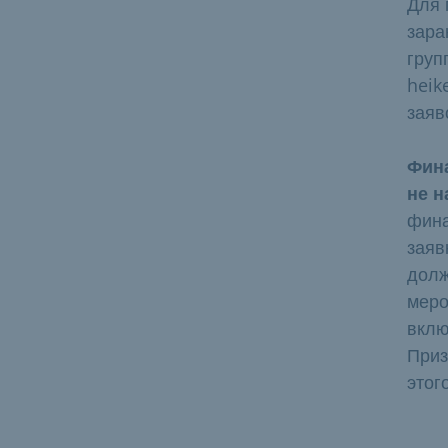
Для 
зара
груп
heik
заяв
Фина
не н
фина
заяв
долж
меро
вклю
Приз
этог