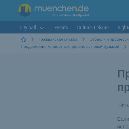
City hall
Events
Culture, Leisure
Sight
Startseite
Гражданская служба
Отрасли и професси
Продвижение концертных проектов с новой музыкой
П
п
Чита
Если
испо