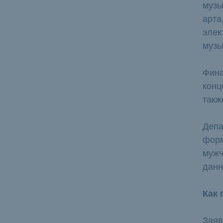
музы
арта
элек
музы
Фина
конц
такж
Депа
форм
мужч
данн
Как 
Заяв