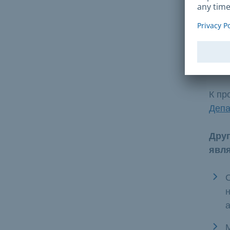
Кри
К пр
Депа
Дру
явл