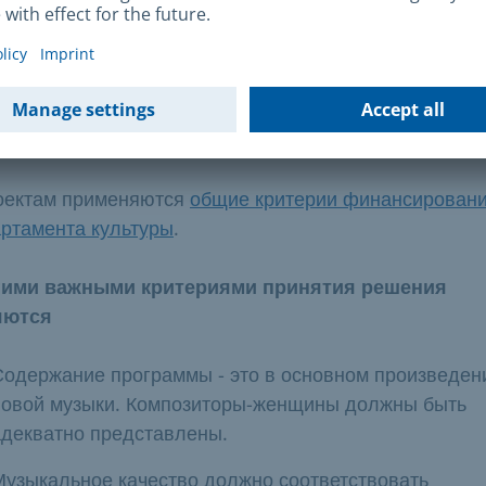
Музыкальные группы, ассоциации, инициативы и
организации независимой музыкальной сцены New M
Munich
терии финансирования
оектам применяются
общие критерии финансирован
ртамента культуры
.
гими важными критериями принятия решения
яются
Содержание программы - это в основном произведен
новой музыки. Композиторы-женщины должны быть
адекватно представлены.
Музыкальное качество должно соответствовать