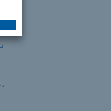
usic
ия
ия