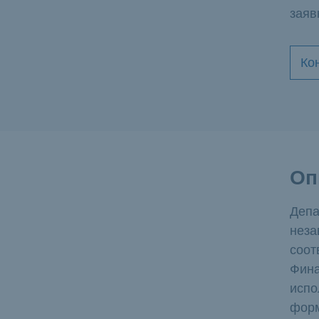
заяв
Ко
Оп
Депа
неза
соот
Фина
испо
форм