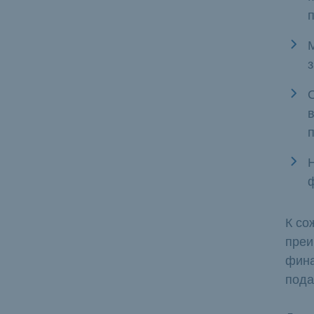
К со
преи
фина
пода