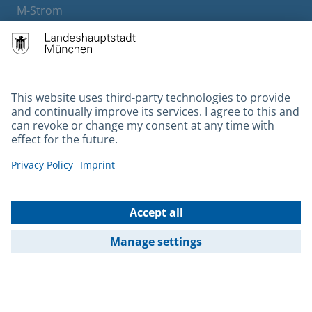
M-Strom
Bürgerservice
Hotels
Contact
Barrierefreiheit
Leichte Sprache
Gebärdensprache
Datenschutz
Kontakt
Impressum
© 2026 Portal München Betriebs GmbH & Co. KG - Ein Service der
Landeshauptstadt München und der Stadtwerke München GmbH