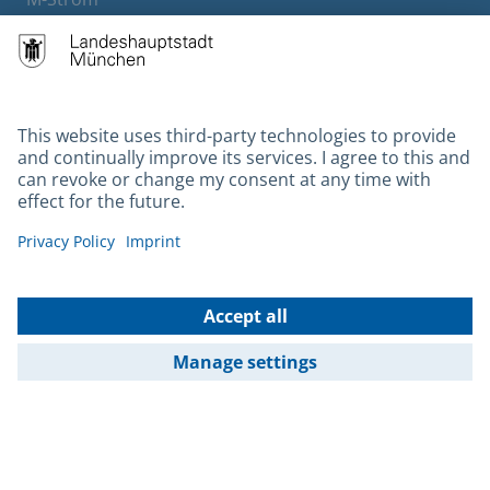
Bürgerservice
Hotels
Contact
Barrierefreiheit
Leichte Sprache
Gebärdensprache
Datenschutz
Kontakt
Impressum
© 2026 Portal München Betriebs GmbH & Co. KG - Ein Service der
Landeshauptstadt München und der Stadtwerke München GmbH