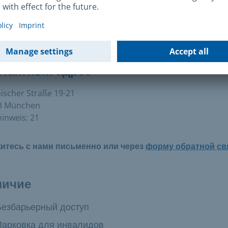
erscheinstelle
tätter Straße 2
6 München
нтактный адрес
scher Straße 19-21
3 München
inweis: 21
итесь с нами письменно или через
форму обратной св
личие
упно:
Безбарьерный доступ
упно:
Парковка для инвалидов