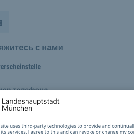
яжитесь с нами
erscheinstelle
мер телефона
+49 89 233-96090
чтовый адрес