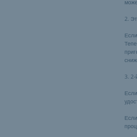
може
2. Э
Если
Тепе
приг
сниж
3. 2
Если
удос
Если
проц