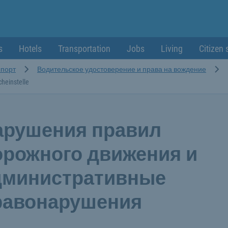
s
Hotels
Transportation
Jobs
Living
Citizen 
спорт
Водительское удостоверение и права на вождение
cheinstelle
арушения правил
орожного движения и
дминистративные
равонарушения