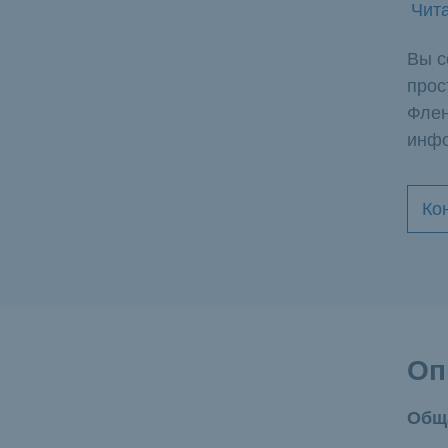
Чита
Вы с
прос
Флен
инф
Ко
Оп
Общ