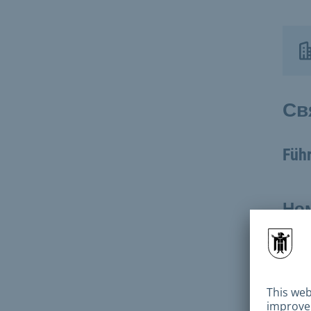
Св
Führ
Но
По