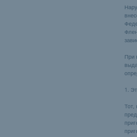
Нару
внес
Феде
Флен
зави
При 
выда
опре
1. Э
Тот,
пред
приг
приг