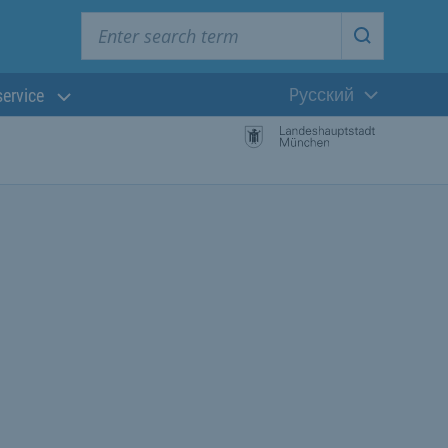
Enter search term
Start searc
Pусский
service
Текущий язык