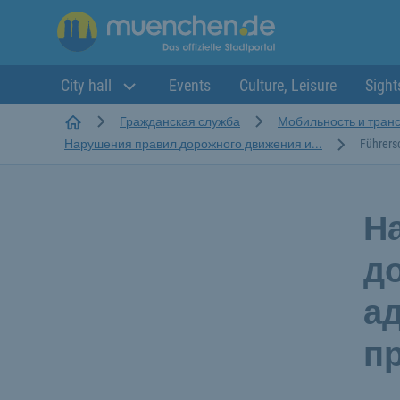
City hall
Events
Culture, Leisure
Sight
Startseite
Гражданская служба
Мобильность и тран
Нарушения правил дорожного движения и...
Führers
Н
д
а
п