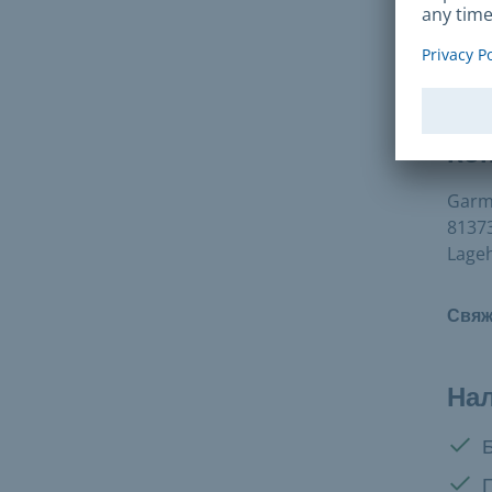
Führ
Eichs
8068
Ко
Garmi
8137
Lageh
Свяж
На
Дост
Дост