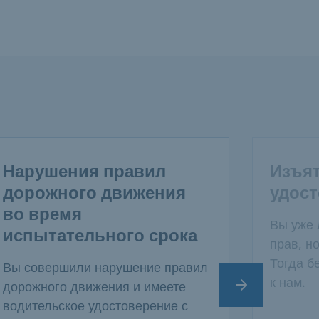
Нарушения правил
Изъят
дорожного движения
удос
во время
Вы уже 
испытательного срока
прав, н
Тогда б
Вы совершили нарушение правил
к нам.
дорожного движения и имеете
Следующий сл
водительское удостоверение с