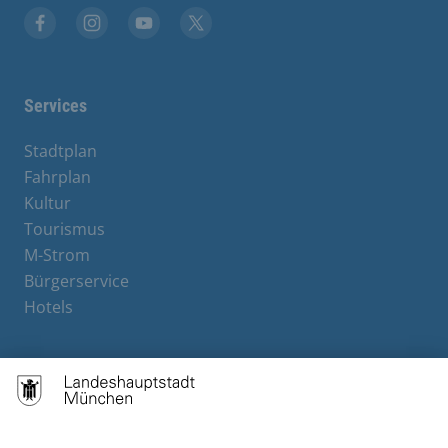
Facebook
Instagram
YouTube
X
Services
Stadtplan
Fahrplan
Kultur
Tourismus
M-Strom
Bürgerservice
Hotels
Contact
Barrierefreiheit