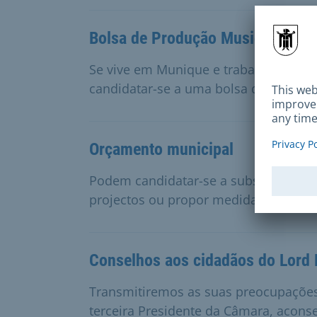
Bolsa de Produção Musical Pop
Se vive em Munique e trabalha como
candidatar-se a uma bolsa de produç
Orçamento municipal
Podem candidatar-se a subsídios do 
projectos ou propor medidas a imple
Conselhos aos cidadãos do Lord
Transmitiremos as suas preocupações
terceira Presidente da Câmara, aconse