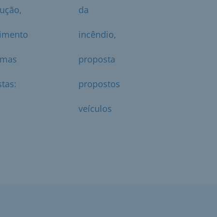
ução,
da
cimento
incêndio,
emas
proposta
tas:
propostos
veículos