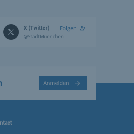
X (Twitter)
Folgen
@StadtMuenchen
n
Anmelden
ntact