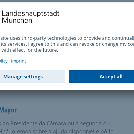
 músico no domínio da música pop, pode
ão.
orçamento municipal para os seus próprios
mentar pela administração municipal.
 Mayor
 ao Presidente da Câmara ou à segunda ou
lhá-lo-emos sobre a ajuda disponível e pô-lo-