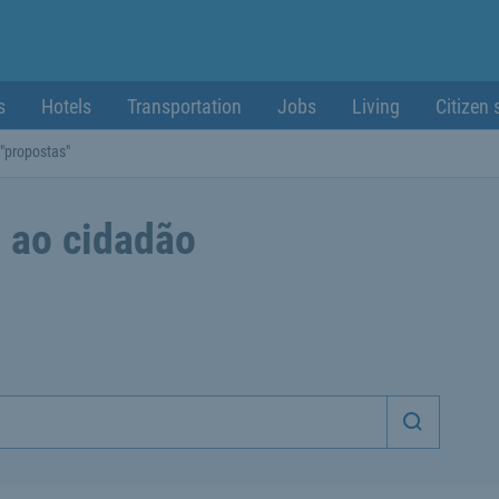
s
Hotels
Transportation
Jobs
Living
Citizen 
"propostas"
 ao cidadão
Iniciar p