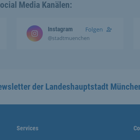
Social Media Kanälen:
Instagram
Folgen
@stadtmuenchen
ewsletter der Landeshauptstadt Münche
Services
Co