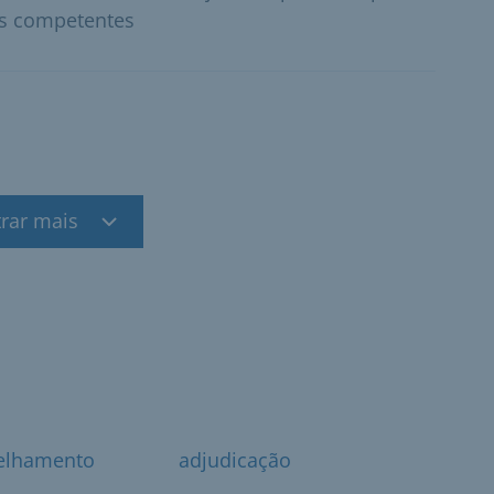
s competentes
rar mais
elhamento
adjudicação