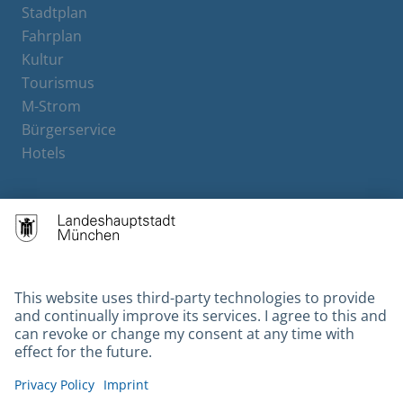
Stadtplan
Fahrplan
Kultur
Tourismus
M-Strom
Bürgerservice
Hotels
Contact
Barrierefreiheit
Leichte Sprache
Gebärdensprache
Datenschutz
Kontakt
Impressum