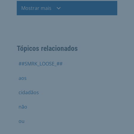
Mostrar mais
Tópicos relacionados
##SMRK_LOOSE_##
aos
cidadãos
não
ou