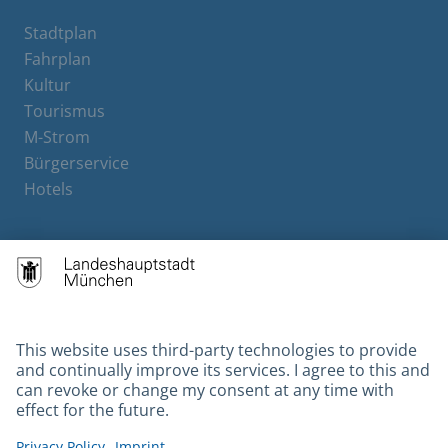
Stadtplan
Fahrplan
Kultur
Tourismus
M-Strom
Bürgerservice
Hotels
Contact
Barrierefreiheit
Leichte Sprache
Gebärdensprache
Datenschutz
Kontakt
Impressum